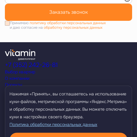
Заказать звонок
Принимаю
политику обработки персональных данных
и даю согласие на
обработку персональных данных
+7 (352) 242-26-81
Выбор квартир
О компании
Проекты
Акции
Нажимая «Принять», вы соглашаетесь на использование
Способы покупки
куки-файлов, метрической программы «Яндекс.Метрика»
Условия кредитования
и обработку персональных данных. Вы можете отключить
Контакты
Агентам
куки в настройках своего браузера.
Политика обработки персональных данных
Политика обработки персональных данных