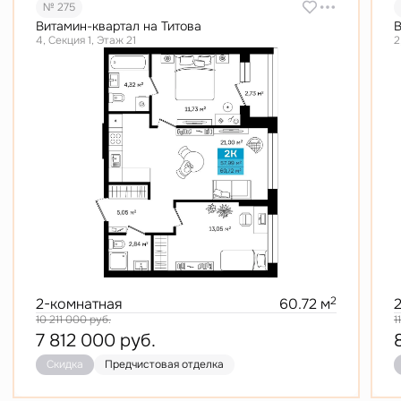
№ 275
Витамин-квартал на Титова
В
4, Секция 1, Этаж 21
2
2
2-комнатная
60.72 м
10 211 000
руб.
1
7 812 000
руб.
Скидка
Предчистовая отделка