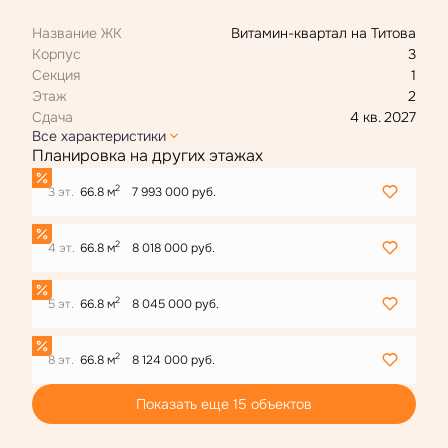
Скидка 300 000 ₽ с маткапом
Название ЖК
Витамин-квартал на Титова
Ипотека 4,4 % для всех
Корпус
3
Секция
1
Этаж
2
Сдача
4 кв. 2027
Все характеристики
Планировка на других этажах
2
3 эт.
66.8 м
7 993 000 руб.
2
4 эт.
66.8 м
8 018 000 руб.
2
5 эт.
66.8 м
8 045 000 руб.
2
8 эт.
66.8 м
8 124 000 руб.
Показать еще 15 объектов