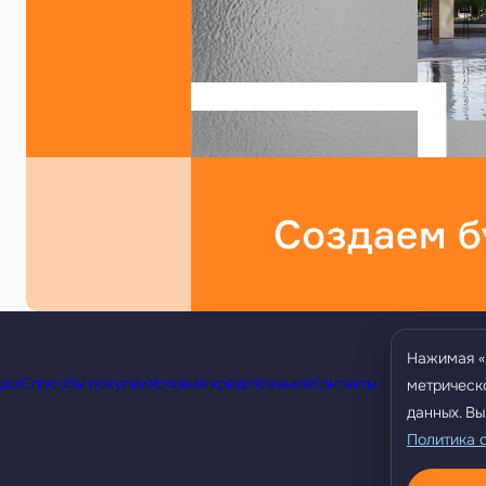
Нажимая «
ции
Способы покупки
Условия кредитования
Контакты
метрическ
данных. Вы
Политика 