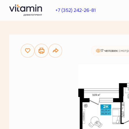
10 593 000 руб.
2
2-комнатная
65.34 м
+7 (352) 242-26-81
8 104 000 руб.
17 человек
смотр