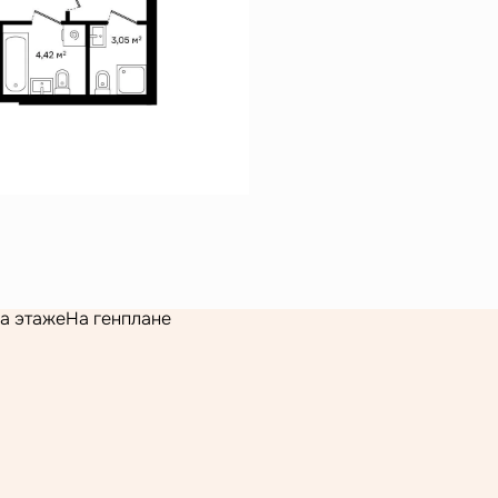
а этаже
На генплане