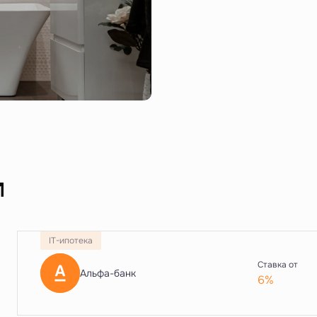
и
IT-ипотека
Ставка от
Альфа-банк
6%