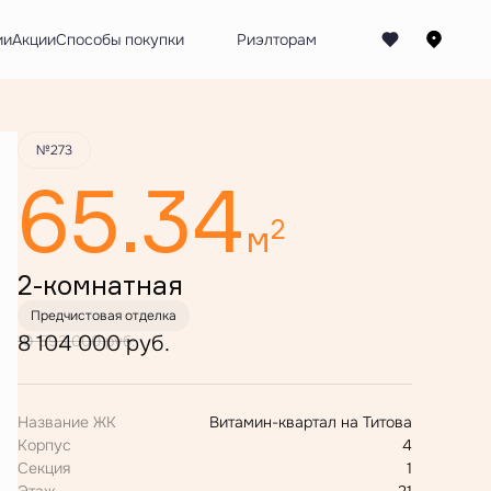
Забронировать
ии
Акции
Способы покупки
№273
65.34
2
м
2-комнатная
Предчистовая отделка
8 104 000 руб.
10 593 000 руб.
Название ЖК
Витамин-квартал на Титова
Корпус
4
Секция
1
Этаж
21