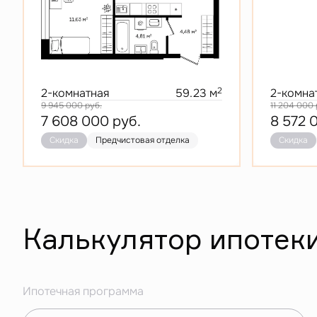
2
2-комнатная
59.23 м
2-комна
9 945 000
руб.
11 204 000
7 608 000
руб.
8 572 
Скидка
Предчистовая отделка
Скидка
Калькулятор ипотек
Ипотечная программа