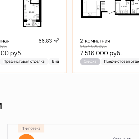
2
тная
66.83 м
2-комнатная
руб.
9 824 000
руб.
000
руб.
7 516 000
руб.
Предчистовая отделка
Видовая
Мастер-спальня
Скидка
Предчистовая отд
Кухня-гостина
и
IT-ипотека