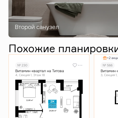
Второй санузел
Похожие планировк
+2 акц
№ 230
№ 566
Витамин-квартал на Титова
Витамин-
4, Секция 1, Этаж 18
3, Секция 1