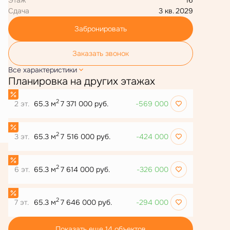
Сдача
3 кв. 2029
Забронировать
Заказать звонок
Все характеристики
Планировка на других этажах
2
2 эт.
65.3 м
7 371 000 руб.
-569 000
2
3 эт.
65.3 м
7 516 000 руб.
-424 000
2
6 эт.
65.3 м
7 614 000 руб.
-326 000
2
7 эт.
65.3 м
7 646 000 руб.
-294 000
Показать еще 14 объектов