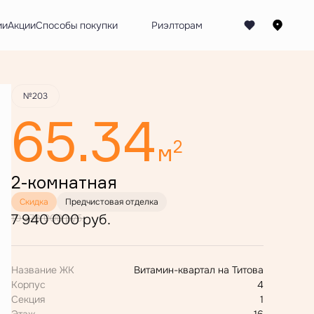
Забронировать
ии
Акции
Способы покупки
№203
65.34
2
м
2-комнатная
Скидка
Предчистовая отделка
7 940 000 руб.
10 378 000 руб.
Название ЖК
Витамин-квартал на Титова
Корпус
4
Секция
1
Этаж
16