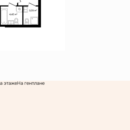
а этаже
На генплане