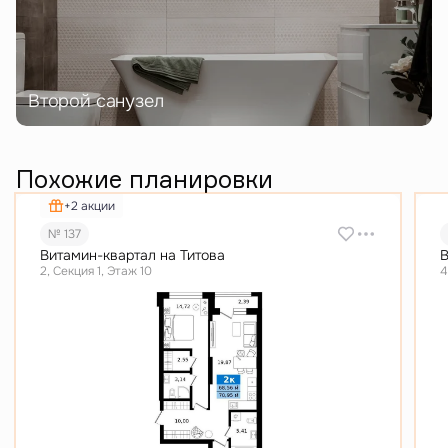
Второй санузел
Похожие планировки
+2 акции
№ 137
Витамин-квартал на Титова
В
2, Секция 1, Этаж 10
4