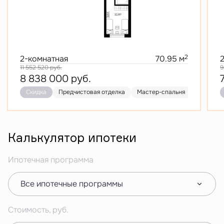
2
2-комнатная
70.95 м
11 552 520
руб.
9
8 838 000
руб.
Скидка
Предчистовая отделка
Мастер-спальня
Кухня-го
Калькулятор ипотеки
Ипотечная программа
Все ипотечные программы
Стоимость, руб.