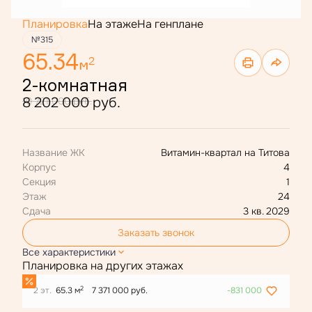
Планировка
На этаже
На генплане
№315
65.34
2
м
2-комнатная
8 202 000 руб.
10 721 000 руб.
Название ЖК
Витамин-квартал на Титова
Корпус
4
Секция
1
Этаж
24
Сдача
3 кв. 2029
Заказать звонок
Все характеристики
Планировка на других этажах
2
2 эт.
65.3 м
7 371 000 руб.
-831 000