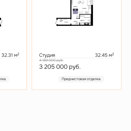
2
2
32.31 м
Студия
32.45 м
4 189 000
руб.
3 205 000
руб.
В ипотеку от 15 354 руб./мес.
елка
Скидка
Предчистовая отделка