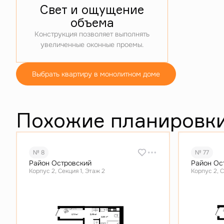
Свет и ощущение
объема
Конструкция позволяет выполнять
увеличенные оконные проемы.
Выбрать квартиру в монолитном доме
Похожие планировк
№ 8
№ 77
Район Островский
Район Ос
Корпус 2, Секция 1, Этаж 2
Корпус 2, С