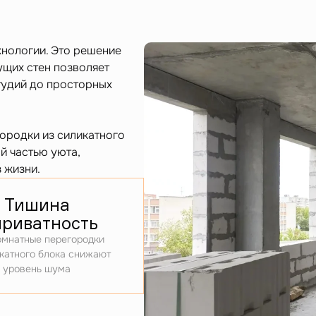
хнологии. Это решение
ущих стен позволяет
тудий до просторных
ородки из силикатного
й частью уюта,
 жизни.
Тишина
приватность
мнатные перегородки
катного блока снижают
уровень шума