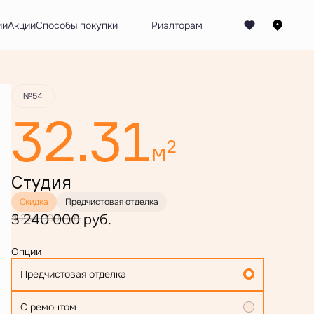
Забронировать
ии
Акции
Способы покупки
№54
32.31
2
м
Студия
Скидка
Предчистовая отделка
3 240 000 руб.
4 234 000 руб.
Опции
Предчистовая отделка
С ремонтом