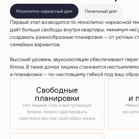
Монолитно-каркасный дом
Панельный дом
Первый этап возводится по монолитно-каркасной те
даёт больше свободы внутри квартиры: минимум нес
создавать разнообразные планировки — от уютных с
семейных вариантов.
Высокий уровень звукоизоляции обеспечивают перег
блока. В таких домах тишина становится неотъемлемо
а планировка — по-настоящему гибкой под ваш образ
Свободные
планировки
и 
Нет лишних стен и выступающих
Межко
блоков, можно адаптировать
из сили
пространство под свой образ жизни