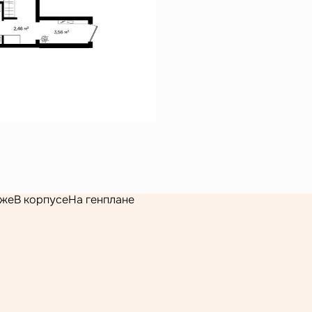
аже
В корпусе
На генплане