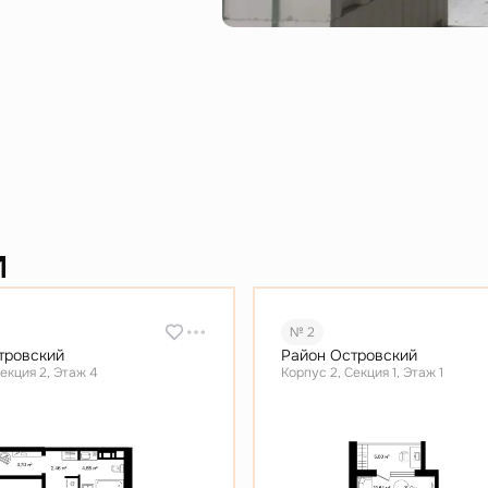
и
№ 2
тровский
Район Островский
екция 2, Этаж 4
Корпус 2, Секция 1, Этаж 1