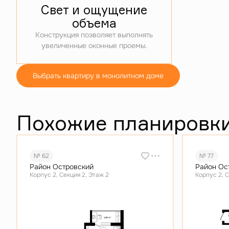
Свет и ощущение
объема
Конструкция позволяет выполнять
увеличенные оконные проемы.
Выбрать квартиру в монолитном доме
Похожие планировк
№ 62
№ 77
Район Островский
Район Ос
Корпус 2, Секция 2, Этаж 2
Корпус 2, С