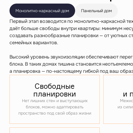
Монолитно-каркасный дом
Панельный дом
Первый этап возводится по монолитно-каркасной те
даёт больше свободы внутри квартиры: минимум нес
создавать разнообразные планировки — от уютных с
семейных вариантов.
Высокий уровень звукоизоляции обеспечивают перег
блока. В таких домах тишина становится неотъемлемо
а планировка — по-настоящему гибкой под ваш образ
Свободные
планировки
и 
Нет лишних стен и выступающих
Межко
блоков, можно адаптировать
из сили
пространство под свой образ жизни