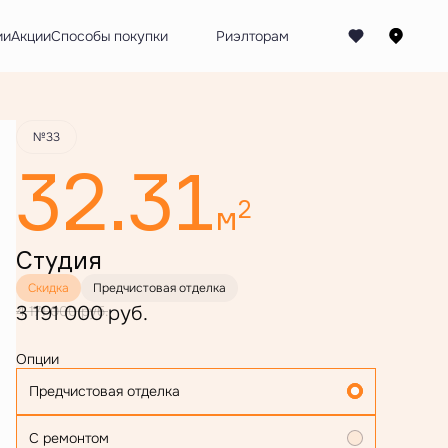
Забронировать
ии
Акции
Способы покупки
№33
32.31
2
м
Студия
Скидка
Предчистовая отделка
3 191 000 руб.
4 171 000 руб.
Опции
Предчистовая отделка
С ремонтом