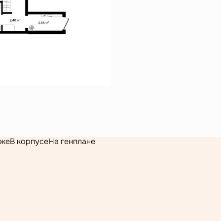
аже
В корпусе
На генплане