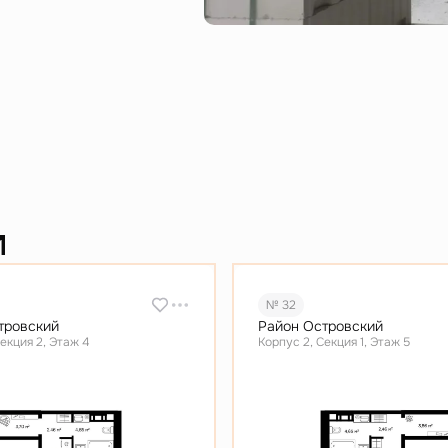
и
№ 32
тровский
Район Островский
екция 2, Этаж 4
Корпус 2, Секция 1, Этаж 5