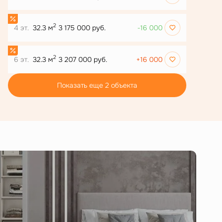
2
4 эт.
32.3 м
3 175 000 руб.
-16 000
2
6 эт.
32.3 м
3 207 000 руб.
+16 000
Показать еще 2 объектa