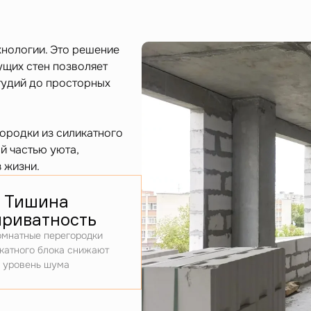
хнологии. Это решение
ущих стен позволяет
тудий до просторных
ородки из силикатного
й частью уюта,
 жизни.
Тишина
приватность
мнатные перегородки
катного блока снижают
уровень шума