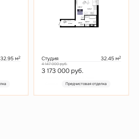
2
2
32.95 м
Студия
32.45 м
4 147 000
руб.
3 173 000
руб.
В ипотеку от 15 200 руб./мес.
елка
Скидка
Предчистовая отделка