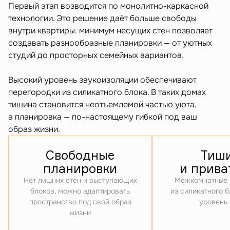
Первый этап возводится по монолитно-каркасной
технологии. Это решение даёт больше свободы
внутри квартиры: минимум несущих стен позволяет
создавать разнообразные планировки — от уютных
студий до просторных семейных вариантов.
Высокий уровень звукоизоляции обеспечивают
перегородки из силикатного блока. В таких домах
тишина становится неотъемлемой частью уюта,
а планировка — по-настоящему гибкой под ваш
образ жизни.
Свободные
Тиш
планировки
и прива
Нет лишних стен и выступающих
Межкомнатные 
блоков, можно адаптировать
из силикатного 
пространство под свой образ
уровень
жизни