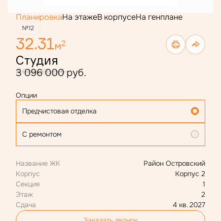
Планировка
На этаже
В корпусе
На генплане
№12
32.31
2
м
Студия
3 096 000 руб.
4 046 000 руб.
Опции
Предчистовая отделка
С ремонтом
Название ЖК
Район Островский
Корпус
Корпус 2
Секция
1
Этаж
2
Сдача
4 кв. 2027
Заказать звонок