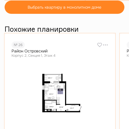
Выбрать квартиру в монолитном доме
Похожие планировки
№ 26
Район Островский
Р
Корпус 2, Секция 1, Этаж 4
К