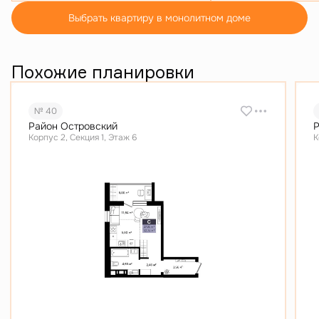
Выбрать квартиру в монолитном доме
Похожие планировки
№ 40
Район Островский
Р
Корпус 2, Секция 1, Этаж 6
К