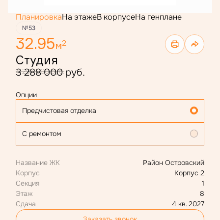
Планировка
На этаже
В корпусе
На генплане
№53
32.95
2
м
Студия
3 288 000 руб.
4 297 000 руб.
Опции
Предчистовая отделка
С ремонтом
Название ЖК
Район Островский
Корпус
Корпус 2
Секция
1
Этаж
8
Сдача
4 кв. 2027
Заказать звонок