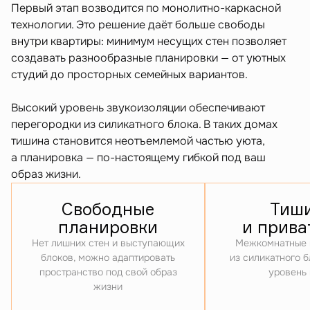
Первый этап возводится по монолитно-каркасной
технологии. Это решение даёт больше свободы
внутри квартиры: минимум несущих стен позволяет
создавать разнообразные планировки — от уютных
студий до просторных семейных вариантов.
Высокий уровень звукоизоляции обеспечивают
перегородки из силикатного блока. В таких домах
тишина становится неотъемлемой частью уюта,
а планировка — по-настоящему гибкой под ваш
образ жизни.
Свободные
Тиш
планировки
и прива
Нет лишних стен и выступающих
Межкомнатные 
блоков, можно адаптировать
из силикатного 
пространство под свой образ
уровень
жизни