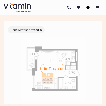
2
1-комнатная
36.63 м
Цена по запросу
Предчистовая отделка
Продано