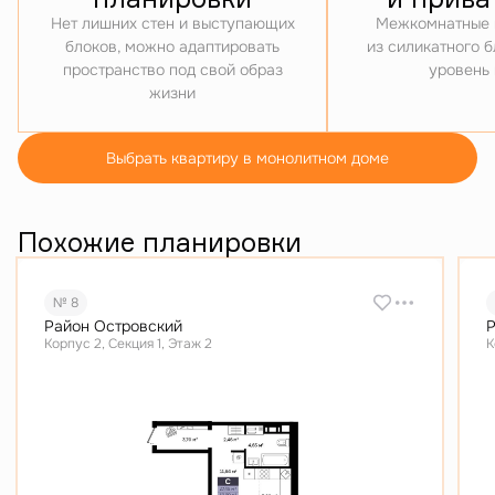
Нет лишних стен и выступающих
Межкомнатные 
блоков, можно адаптировать
из силикатного 
пространство под свой образ
уровень
жизни
Выбрать квартиру в монолитном доме
Похожие планировки
№ 8
Район Островский
Р
Корпус 2, Секция 1, Этаж 2
К