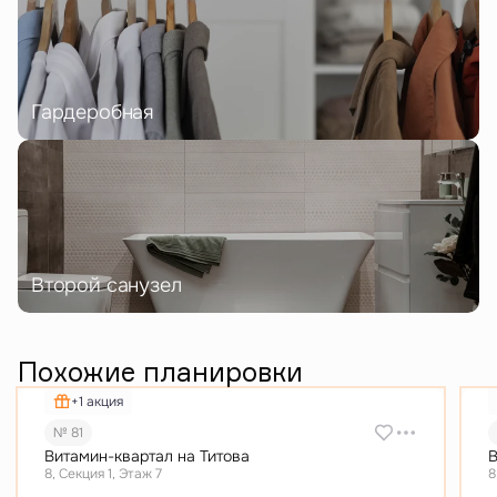
Гардеробная
Второй санузел
Похожие планировки
+1 акция
№ 81
Витамин-квартал на Титова
В
8, Секция 1, Этаж 7
8