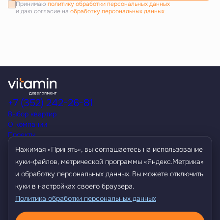
Принимаю
политику обработки персональных данных
и даю согласие на
обработку персональных данных
+7 (352) 242-26-81
Выбор квартир
О компании
Проекты
Акции
Нажимая «Принять», вы соглашаетесь на использование
Способы покупки
куки-файлов, метрической программы «Яндекс.Метрика»
Условия кредитования
и обработку персональных данных. Вы можете отключить
Контакты
Агентам
куки в настройках своего браузера.
Политика обработки персональных данных
Политика обработки персональных данных
Разработано