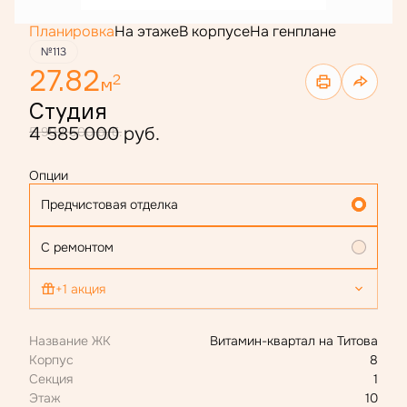
Планировка
На этаже
В корпусе
На генплане
№113
27.82
2
м
Студия
4 585 000 руб.
5 992 500 руб.
Опции
Предчистовая отделка
С ремонтом
+1 акция
Ипотека 4,4 % для всех
Название ЖК
Витамин-квартал на Титова
Корпус
8
Секция
1
Этаж
10