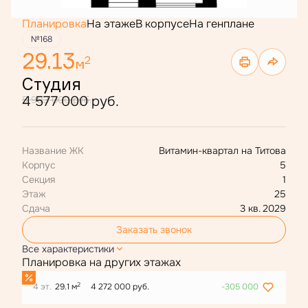
Планировка
На этаже
В корпусе
На генплане
№168
29.13
2
м
Студия
4 577 000 руб.
5 983 000 руб.
Название ЖК
Витамин-квартал на Титова
Корпус
5
Секция
1
Этаж
25
Сдача
3 кв. 2029
Заказать звонок
Все характеристики
Планировка на других этажах
2
4 эт.
29.1 м
4 272 000 руб.
-305 000