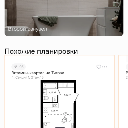
Второй санузел
Похожие планировки
№ 195
Витамин-квартал на Титова
В
4, Секция 1, Этаж 15
2