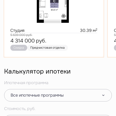
2
Студия
30.39 м
5 639 000
руб.
5
4 314 000
руб.
Скидка
Предчистовая отделка
Калькулятор ипотеки
Ипотечная программа
Все ипотечные программы
Стоимость, руб.