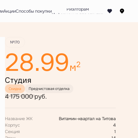
Забронировать
ии
Акции
Способы покупки
№170
28.99
2
м
Студия
Скидка
Предчистовая отделка
4 175 000 руб.
5 457 000 руб.
Название ЖК
Витамин-квартал на Титова
Корпус
4
Секция
1
Этаж
14