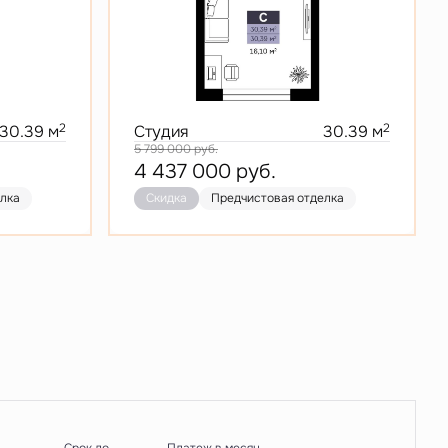
2
2
30.39 м
Студия
30.39 м
5 799 000
руб.
4 437 000
руб.
елка
Скидка
Предчистовая отделка