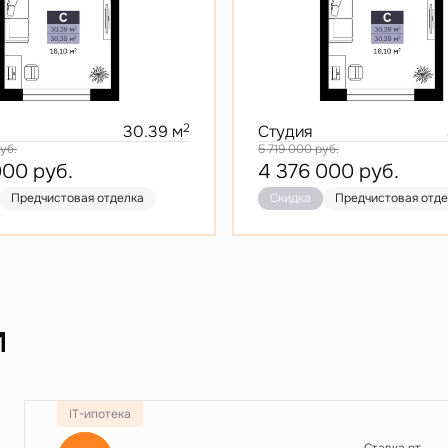
2
30.39 м
Студия
уб.
5 719 000
руб.
000
руб.
4 376 000
руб.
Предчистовая отделка
Скидка
Предчистовая отд
и
IT-ипотека