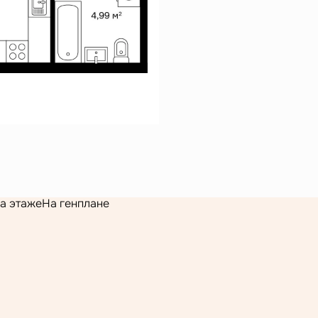
а этаже
На генплане