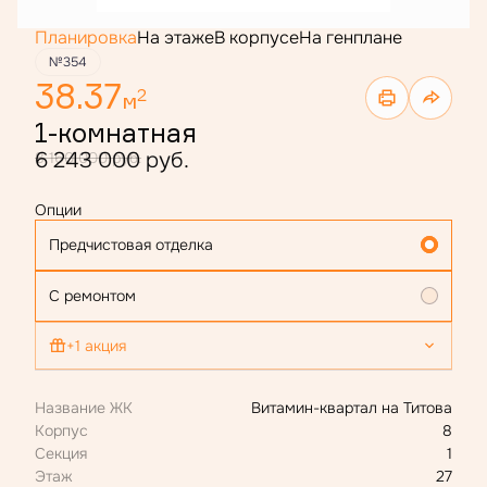
Планировка
На этаже
В корпусе
На генплане
№354
38.37
2
м
1-комнатная
6 243 000 руб.
8 160 000 руб.
Опции
Предчистовая отделка
С ремонтом
+1 акция
Ипотека 4,4 % для всех
Название ЖК
Витамин-квартал на Титова
Корпус
8
Секция
1
Этаж
27