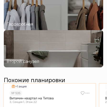
Гардеробная
Второй санузел
Похожие планировки
+1 акция
№ 535
Витамин-квартал на Титова
В
3, Секция 1, Этаж 22
2