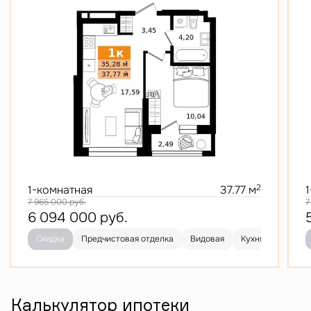
2
1-комнатная
37.77 м
7 965 000
руб.
7
6 094 000
руб.
Скидка
Предчистовая отделка
Видовая
Кухня-гостиная
Калькулятор ипотеки