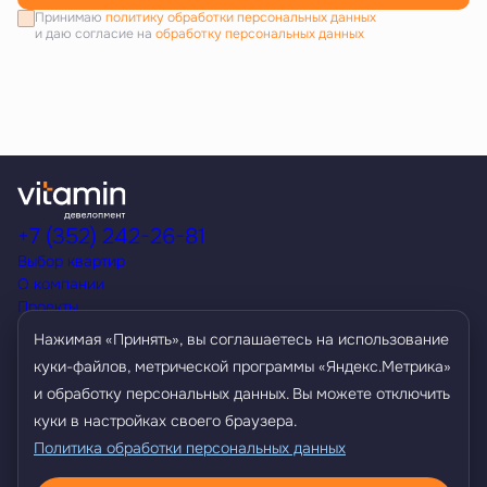
Принимаю
политику обработки персональных данных
и даю согласие на
обработку персональных данных
+7 (352) 242-26-81
Выбор квартир
О компании
Проекты
Акции
Нажимая «Принять», вы соглашаетесь на использование
Способы покупки
куки-файлов, метрической программы «Яндекс.Метрика»
Условия кредитования
и обработку персональных данных. Вы можете отключить
Контакты
Агентам
куки в настройках своего браузера.
Политика обработки персональных данных
Политика обработки персональных данных