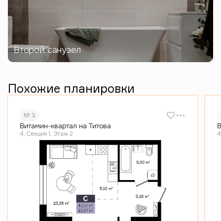
Второй санузел
Похожие планировки
№ 3
Витамин-квартал на Титова
В
4, Секция 1, Этаж 2
4