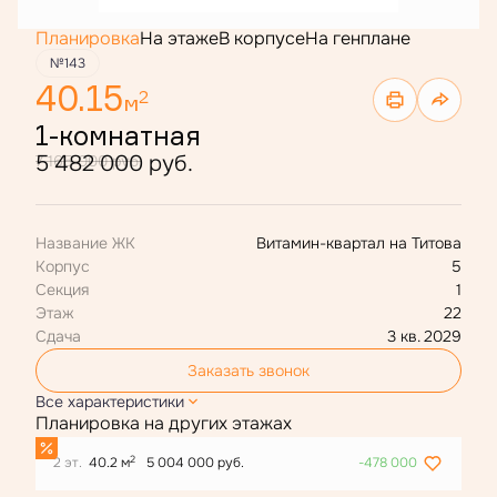
Планировка
На этаже
В корпусе
На генплане
№143
40.15
2
м
1-комнатная
5 482 000 руб.
7 165 000 руб.
Название ЖК
Витамин-квартал на Титова
Корпус
5
Секция
1
Этаж
22
Сдача
3 кв. 2029
Заказать звонок
Все характеристики
Планировка на других этажах
2
2 эт.
40.2 м
5 004 000 руб.
-478 000