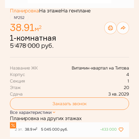
Планировка
На этаже
На генплане
№252
38.91
2
м
1-комнатная
5 478 000 руб.
7 160 000 руб.
Название ЖК
Витамин-квартал на Титова
Корпус
4
Секция
1
Этаж
20
Сдача
3 кв. 2029
Заказать звонок
Все характеристики
Планировка на других этажах
2
2 эт.
38.9 м
5 045 000 руб.
-433 000