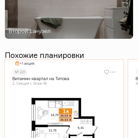
Второй санузел
Похожие планировки
+1 акция
№ 221
Витамин-квартал на Титова
В
2, Секция 1, Этаж 18
4