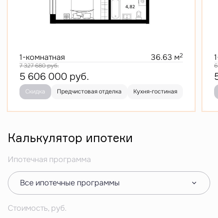
2
1-комнатная
36.63 м
7 327 680
руб.
6
5 606 000
руб.
Скидка
Предчистовая отделка
Кухня-гостиная
Калькулятор ипотеки
Ипотечная программа
Все ипотечные программы
Стоимость, руб.