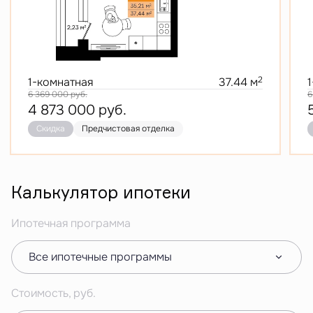
2
1-комнатная
37.44 м
6 369 000
руб.
6
4 873 000
руб.
Скидка
Предчистовая отделка
Калькулятор ипотеки
Ипотечная программа
Все ипотечные программы
Стоимость, руб.