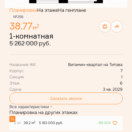
Планировка
На этаже
На генплане
№256
38.77
2
м
1-комнатная
5 262 000 руб.
6 878 000 руб.
Название ЖК
Витамин-квартал на Титова
Корпус
7
Секция
1
Этаж
6
Сдача
3 кв. 2029
Заказать звонок
Все характеристики
Планировка на других этажах
2
2 эт.
39.2 м
5 163 000 руб.
-99 000