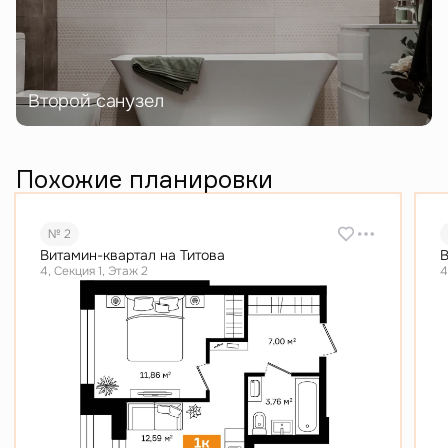
Второй санузел
Похожие планировки
№ 2
Витамин-квартал на Титова
В
4, Секция 1, Этаж 2
4