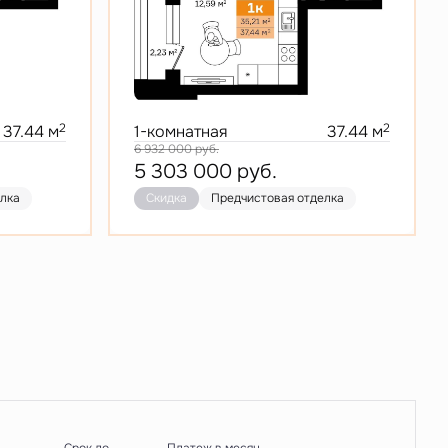
2
2
37.44 м
1-комнатная
37.44 м
6 932 000
руб.
5 303 000
руб.
елка
Скидка
Предчистовая отделка