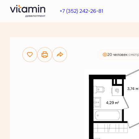
6 852 000 руб.
2
1-комнатная
38.77 м
+7 (352) 242-26-81
5 242 000 руб.
20 человек
смотр