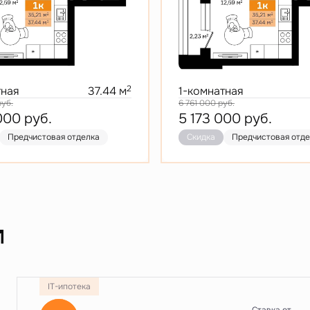
2
тная
37.44 м
1-комнатная
руб.
6 761 000
руб.
 000
руб.
5 173 000
руб.
Предчистовая отделка
Скидка
Предчистовая отд
и
IT-ипотека