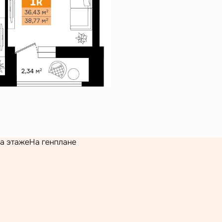
а этаже
На генплане