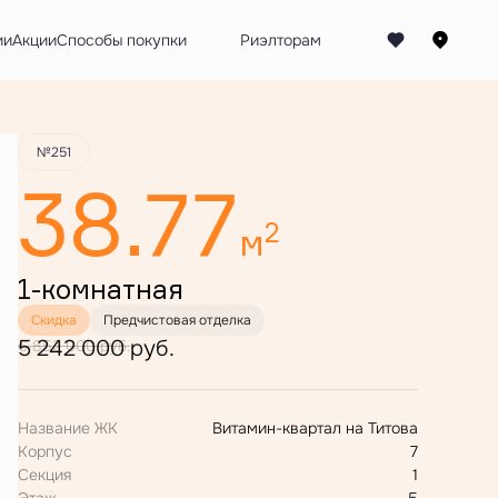
Забронировать
ии
Акции
Способы покупки
№251
38.77
2
м
1-комнатная
Скидка
Предчистовая отделка
5 242 000 руб.
6 852 000 руб.
Название ЖК
Витамин-квартал на Титова
Корпус
7
Секция
1
Этаж
5