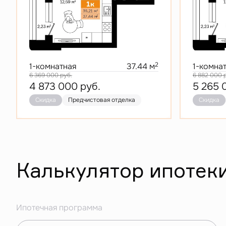
2
1-комнатная
37.44 м
1-комна
6 369 000
руб.
6 882 000
4 873 000
руб.
5 265
Скидка
Предчистовая отделка
Скидка
Калькулятор ипотек
Ипотечная программа