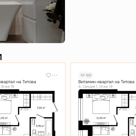
и
№ 169
квартал на Титова
Витамин-квартал на Титова
, Этаж 19
4, Секция 1, Этаж 14