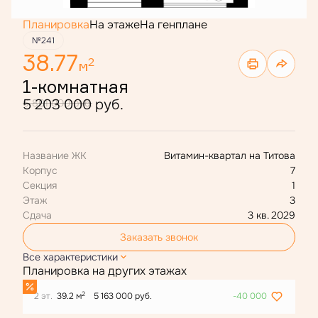
Планировка
На этаже
На генплане
№241
38.77
2
м
1-комнатная
5 203 000 руб.
6 801 000 руб.
Название ЖК
Витамин-квартал на Титова
Корпус
7
Секция
1
Этаж
3
Сдача
3 кв. 2029
Заказать звонок
Все характеристики
Планировка на других этажах
2
2 эт.
39.2 м
5 163 000 руб.
-40 000