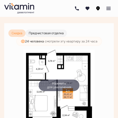
2
1-комнатная
38.77 м
6 801 000 руб.
5 203 000 руб.
Скидка
Предчистовая отделка
24 человекa
смотрели эту квартиру за 24 часа
Нажмите
для увеличения