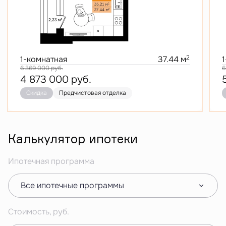
2
1-комнатная
37.44 м
6 369 000
руб.
6
4 873 000
руб.
Скидка
Предчистовая отделка
Калькулятор ипотеки
Ипотечная программа
Все ипотечные программы
Стоимость, руб.