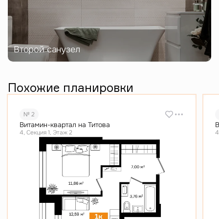
Второй санузел
Похожие планировки
№ 2
Витамин-квартал на Титова
В
4, Секция 1, Этаж 2
4