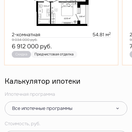
2
2-комнатная
54.81 м
9 034 000
руб.
9
6 912 000
руб.
Скидка
Предчистовая отделка
Калькулятор ипотеки
Ипотечная программа
Все ипотечные программы
Стоимость, руб.