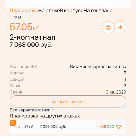
Планировка
На этаже
В корпусе
На генплане
№13
57.05
2
м
2-комнатная
7 068 000 руб.
9 238 000 руб.
Название ЖК
Витамин-квартал на Титова
Корпус
5
Секция
1
Этаж
3
Сдача
3 кв. 2029
Заказать звонок
Все характеристики
Планировка на других этажах
2
4 эт.
57 м
7 096 000 руб.
+28 000