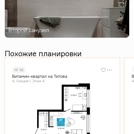
Второй санузел
Похожие планировки
№ 36
Витамин-квартал на Титова
В
4, Секция 1, Этаж 4
4