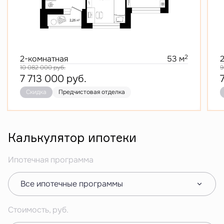
2
2-комнатная
53 м
10 082 000
руб.
9
7 713 000
руб.
Скидка
Предчистовая отделка
Калькулятор ипотеки
Ипотечная программа
Все ипотечные программы
Стоимость, руб.