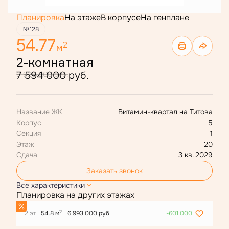
Планировка
На этаже
В корпусе
На генплане
№128
54.77
2
м
2-комнатная
7 594 000 руб.
9 926 000 руб.
Название ЖК
Витамин-квартал на Титова
Корпус
5
Секция
1
Этаж
20
Сдача
3 кв. 2029
Заказать звонок
Все характеристики
Планировка на других этажах
2
2 эт.
54.8 м
6 993 000 руб.
-601 000