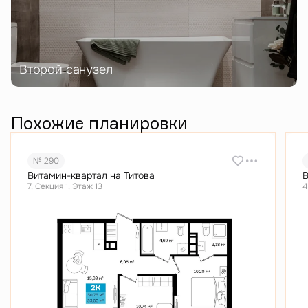
Второй санузел
Похожие планировки
№ 290
Витамин-квартал на Титова
В
7, Секция 1, Этаж 13
4