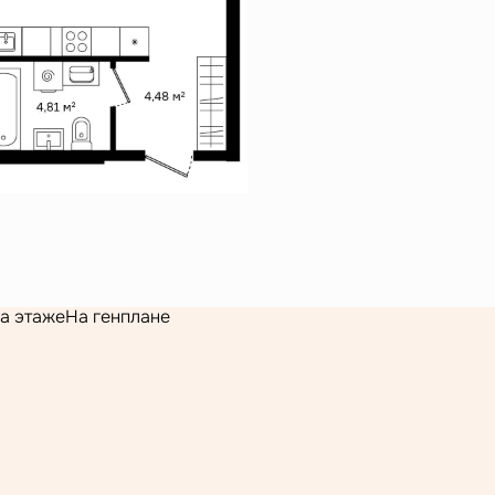
а этаже
На генплане