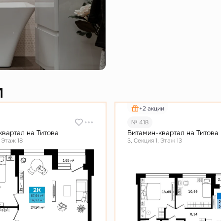
и
+2 акции
№ 418
квартал на Титова
Витамин-квартал на Титова
, Этаж 18
3, Секция 1, Этаж 13