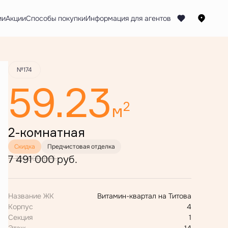
Забронировать
ии
Акции
Способы покупки
№174
59.23
2
м
2-комнатная
Скидка
Предчистовая отделка
7 491 000 руб.
9 791 000 руб.
Название ЖК
Витамин-квартал на Титова
Корпус
4
Секция
1
Этаж
14