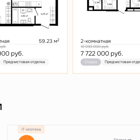
2
тная
59.23 м
2-комнатная
руб.
10 093 000
руб.
 000
руб.
7 722 000
руб.
Предчистовая отделка
Скидка
Предчистовая отд
и
IT-ипотека