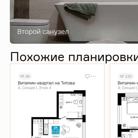
Второй санузел
Похожие планировк
№ 36
№ 230
Витамин-квартал на Титова
Витамин-
4, Секция 1, Этаж 4
4, Секция 1