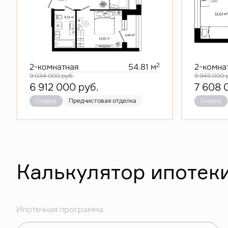
2
2-комнатная
54.81 м
2-комна
9 034 000
руб.
9 945 000
6 912 000
руб.
7 608
Скидка
Предчистовая отделка
Скидка
Калькулятор ипотек
Ипотечная программа