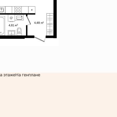
а этаже
На генплане