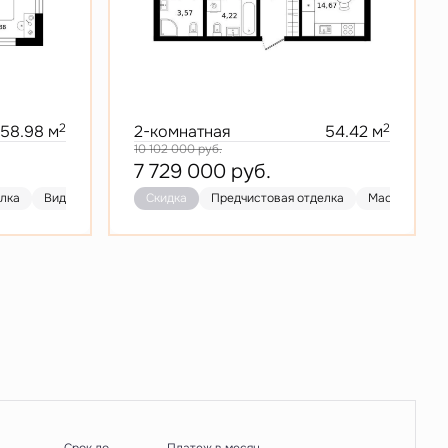
2
2
58.98 м
2-комнатная
54.42 м
10 102 000
руб.
7 729 000
руб.
елка
Видовая
Кухня-гостиная
Скидка
Предчистовая отделка
Скидка
Предчистовая отделка
Мастер-спал