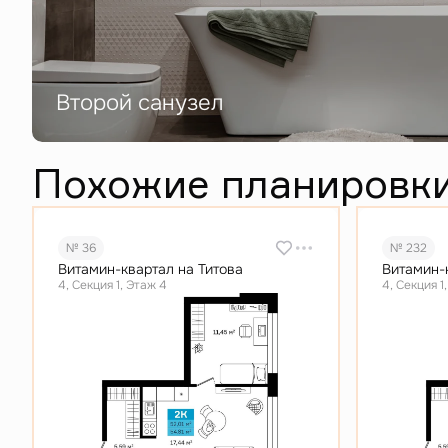
Второй санузел
Похожие планировк
№ 36
№ 232
Витамин-квартал на Титова
Витамин-
4, Секция 1, Этаж 4
4, Секция 1