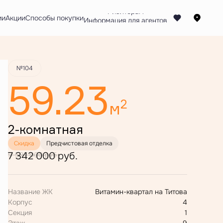
Забронировать
ии
Акции
Способы покупки
№104
59.23
2
м
2-комнатная
Скидка
Предчистовая отделка
7 342 000 руб.
9 597 000 руб.
Название ЖК
Витамин-квартал на Титова
Корпус
4
Секция
1
Этаж
9