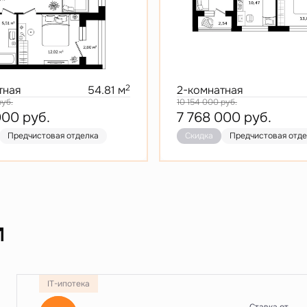
2
тная
54.81 м
2-комнатная
руб.
10 154 000
руб.
000
руб.
7 768 000
руб.
Предчистовая отделка
Скидка
Предчистовая отд
и
IT-ипотека