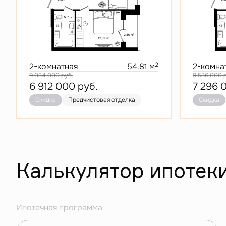
2
2-комнатная
54.81 м
2-комна
9 034 000
руб.
9 536 000
6 912 000
руб.
7 296 
Скидка
Предчистовая отделка
Скидка
Калькулятор ипотек
Ипотечная программа