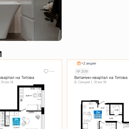
и
+2 акции
№ 209
квартал на Титова
Витамин-квартал на Титова
, Этаж 18
8, Секция 1, Этаж 16