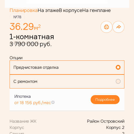
Планировка
На этаже
В корпусе
На генплане
№78
36.29
2
м
1-комнатная
3 790 000 руб.
4 954 000 руб.
Опции
Предчистовая отделка
С ремонтом
Ипотека
Подробнее
от 18 156 руб./мес
Название ЖК
Район Островский
Корпус
Корпус 2
Секция
2