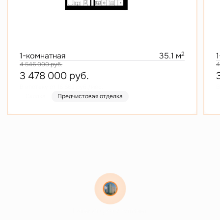
2
1-комнатная
35.1 м
4 546 000
руб.
4
3 478 000
руб.
В ипотеку от 16 662 руб./мес.
В
Скидка
Предчистовая отделка
Витамин Девелопмент