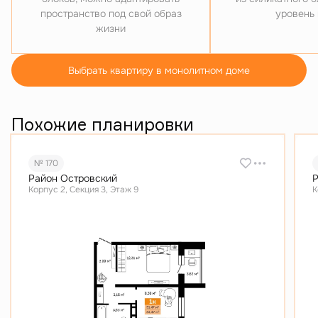
пространство под свой образ
уровень
жизни
Выбрать квартиру в монолитном доме
Похожие планировки
№ 170
Район Островский
Р
Корпус 2, Секция 3, Этаж 9
К