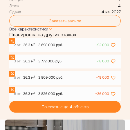
Этаж
4
Сдача
4 кв. 2027
Заказать звонок
Все характеристики
Планировка на других этажах
2
2 эт.
36.3 м
3 698 000 руб.
-92 000
2
3 эт.
36.3 м
3 772 000 руб.
-18 000
2
5 эт.
36.3 м
3 809 000 руб.
+19 000
2
6 эт.
36.3 м
3 826 000 руб.
+36 000
Показать еще 4 объектa