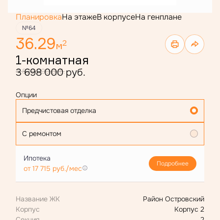
Планировка
На этаже
В корпусе
На генплане
№64
36.29
2
м
1-комнатная
3 698 000 руб.
4 833 000 руб.
Опции
Предчистовая отделка
С ремонтом
Ипотека
Подробнее
от 17 715 руб./мес
Название ЖК
Район Островский
Корпус
Корпус 2
Секция
2