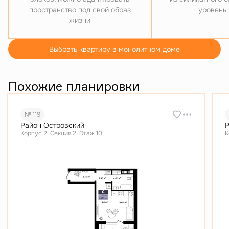
пространство под свой образ
уровень
жизни
Выбрать квартиру в монолитном доме
Похожие планировки
№ 119
Район Островский
Р
Корпус 2, Секция 2, Этаж 10
К