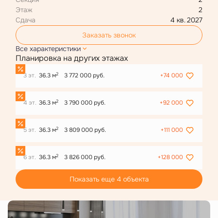
Этаж
2
Сдача
4 кв. 2027
Заказать звонок
Все характеристики
Планировка на других этажах
2
3 эт.
36.3 м
3 772 000 руб.
+74 000
2
4 эт.
36.3 м
3 790 000 руб.
+92 000
2
5 эт.
36.3 м
3 809 000 руб.
+111 000
2
6 эт.
36.3 м
3 826 000 руб.
+128 000
Показать еще 4 объектa