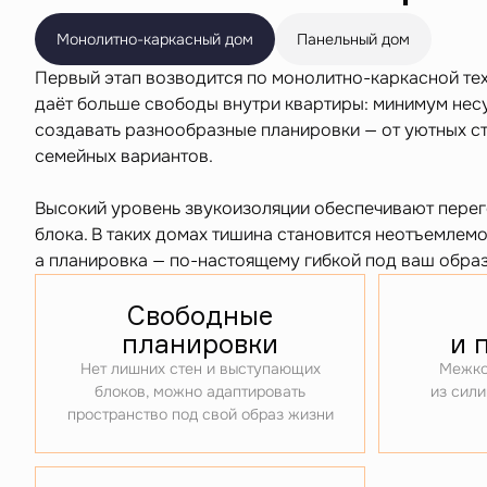
Монолитно-каркасный дом
Панельный дом
Первый этап возводится по монолитно-каркасной те
даёт больше свободы внутри квартиры: минимум нес
создавать разнообразные планировки — от уютных с
семейных вариантов.
Высокий уровень звукоизоляции обеспечивают перег
блока. В таких домах тишина становится неотъемлемо
а планировка — по-настоящему гибкой под ваш образ
Свободные
планировки
и 
Нет лишних стен и выступающих
Межко
блоков, можно адаптировать
из сили
пространство под свой образ жизни