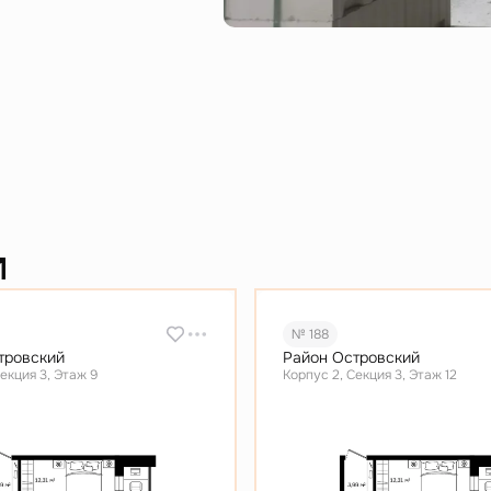
и
№ 188
тровский
Район Островский
екция 3, Этаж 9
Корпус 2, Секция 3, Этаж 12