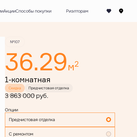
Забронировать
ии
Акции
Способы покупки
№107
36.29
2
м
1-комнатная
Скидка
Предчистовая отделка
3 863 000 руб.
5 049 000 руб.
Опции
Предчистовая отделка
С ремонтом