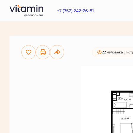
5 049 000 руб.
2
1-комнатная
36.29 м
+7 (352) 242-26-81
3 863 000 руб.
Ипот
22 человекa
смот