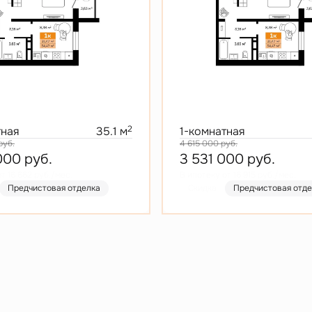
2
тная
35.1 м
1-комнатная
руб.
4 615 000
руб.
 000
руб.
3 531 000
руб.
т 16 662 руб./мес.
В ипотеку от 16 915 руб./мес.
Предчистовая отделка
Скидка
Предчистовая отд