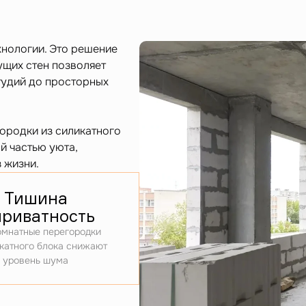
хнологии. Это решение
ущих стен позволяет
тудий до просторных
ородки из силикатного
й частью уюта,
 жизни.
Тишина
приватность
мнатные перегородки
катного блока снижают
уровень шума