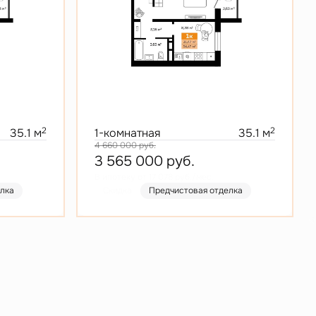
2
2
35.1 м
1-комнатная
35.1 м
4 660 000
руб.
3 565 000
руб.
В ипотеку от 17 078 руб./мес.
елка
Скидка
Предчистовая отделка