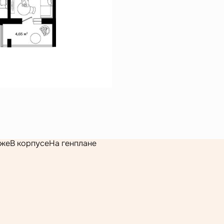
аже
В корпусе
На генплане