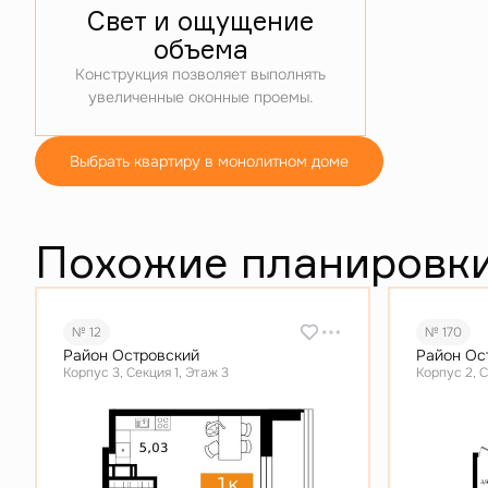
Свет и ощущение
объема
Конструкция позволяет выполнять
увеличенные оконные проемы.
Выбрать квартиру в монолитном доме
Похожие планировк
№ 12
№ 170
Район Островский
Район Ос
Корпус 3, Секция 1, Этаж 3
Корпус 2, С