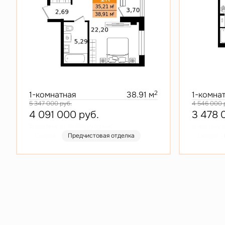
2
1-комнатная
38.91 м
1-комна
5 347 000
руб.
4 546 000
4 091 000
руб.
3 478
В ипотеку от 19 598 руб./мес.
В ипотеку о
Скидка
Предчистовая отделка
Скидка