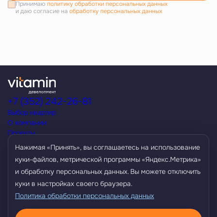
Принимаю
политику обработки персональных данных
и даю согласие на
обработку персональных данных
+7 (352) 242-26-81
Выбор квартир
О компании
Проекты
Акции
Нажимая «Принять», вы соглашаетесь на использование
Способы покупки
куки-файлов, метрической программы «Яндекс.Метрика»
Условия кредитования
и обработку персональных данных. Вы можете отключить
Контакты
Агентам
куки в настройках своего браузера.
Политика обработки персональных данных
Политика обработки персональных данных
Разработано