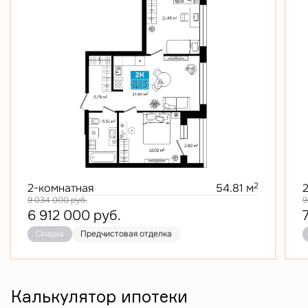
2
2-комнатная
54.81 м
9 034 000
руб.
9
6 912 000
руб.
Скидка
Предчистовая отделка
Калькулятор ипотеки