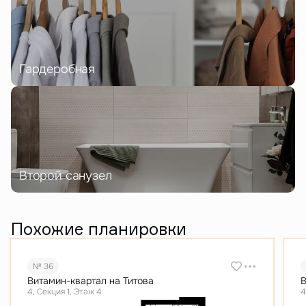
Гардеробная
Второй санузел
Похожие планировки
№ 36
Витамин-квартал на Титова
В
4, Секция 1, Этаж 4
4