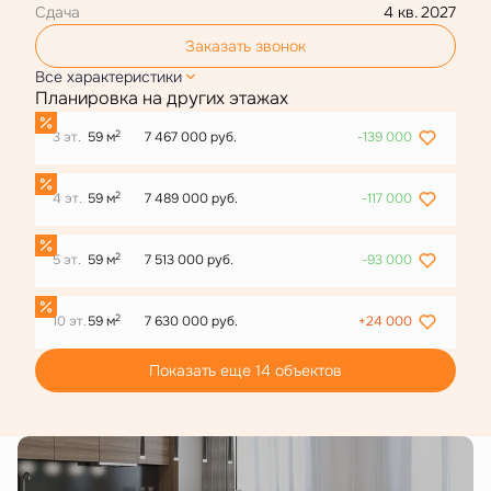
Сдача
4 кв. 2027
Заказать звонок
Все характеристики
Планировка на других этажах
2
3 эт.
59 м
7 467 000 руб.
-139 000
2
4 эт.
59 м
7 489 000 руб.
-117 000
2
5 эт.
59 м
7 513 000 руб.
-93 000
2
10 эт.
59 м
7 630 000 руб.
+24 000
Показать еще 14 объектов