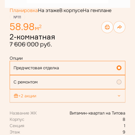
Планировка
На этаже
В корпусе
На генплане
№111
58.98
2
м
2-комнатная
7 606 000 руб.
9 942 000 руб.
Опции
Предчистовая отделка
С ремонтом
+2 акции
Скидка 300 000 ₽ с маткапом
Название ЖК
Витамин-квартал на Титова
Ипотека 4,4 % для всех
Корпус
8
Секция
1
Этаж
9