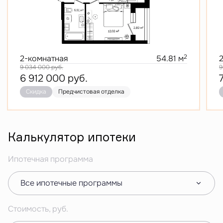
2
2-комнатная
54.81 м
9 034 000
руб.
9
6 912 000
руб.
Скидка
Предчистовая отделка
Калькулятор ипотеки
Ипотечная программа
Все ипотечные программы
Стоимость, руб.