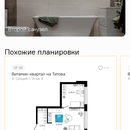
Второй санузел
Похожие планировки
№ 36
Витамин-квартал на Титова
В
4, Секция 1, Этаж 4
4