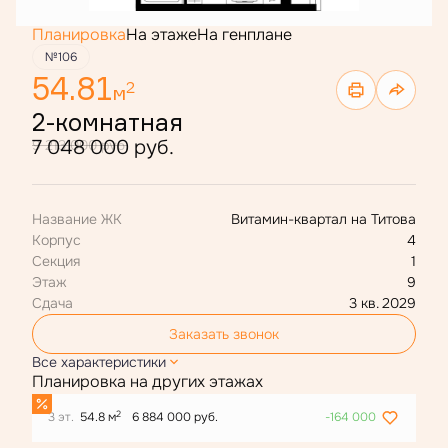
Планировка
На этаже
На генплане
№106
54.81
2
м
2-комнатная
7 048 000 руб.
9 213 000 руб.
Название ЖК
Витамин-квартал на Титова
Корпус
4
Секция
1
Этаж
9
Сдача
3 кв. 2029
Заказать звонок
Все характеристики
Планировка на других этажах
2
3 эт.
54.8 м
6 884 000 руб.
-164 000