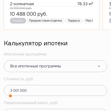
2
2-комнатная
78.33 м
13 709 000
руб.
1
10 488 000
руб.
Скидка
Предчистовая отделка
Терраса
Мастер-спальня
Калькулятор ипотеки
Ипотечная программа
Все ипотечные программы
Стоимость, руб.
Первоначальный взнос, руб.