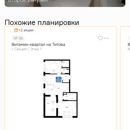
Похожие планировки
+2 акции
№ 36
Витамин-квартал на Титова
В
1, Секция 1, Этаж 7
8