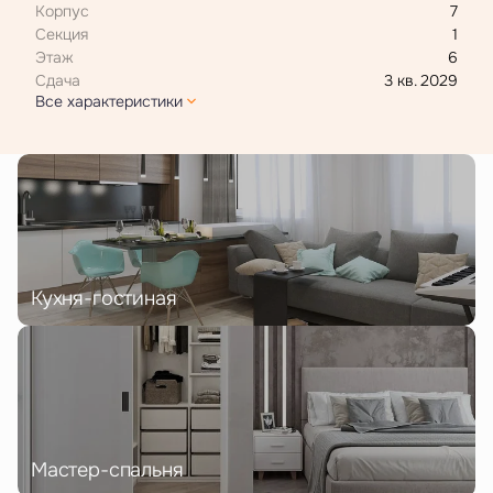
Корпус
7
Секция
1
Этаж
6
Сдача
3 кв. 2029
Все характеристики
Кухня-гостиная
Мастер-спальня