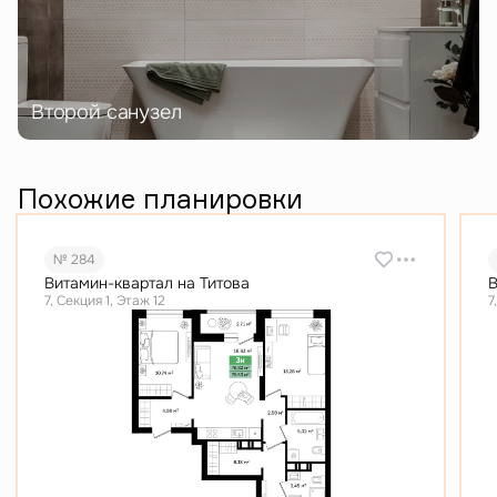
Второй санузел
Похожие планировки
№ 284
Витамин-квартал на Титова
В
7, Секция 1, Этаж 12
7