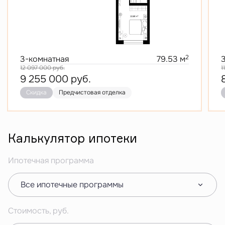
2
3-комнатная
79.53 м
12 097 000
руб.
1
9 255 000
руб.
Скидка
Предчистовая отделка
Калькулятор ипотеки
Ипотечная программа
Все ипотечные программы
Стоимость, руб.