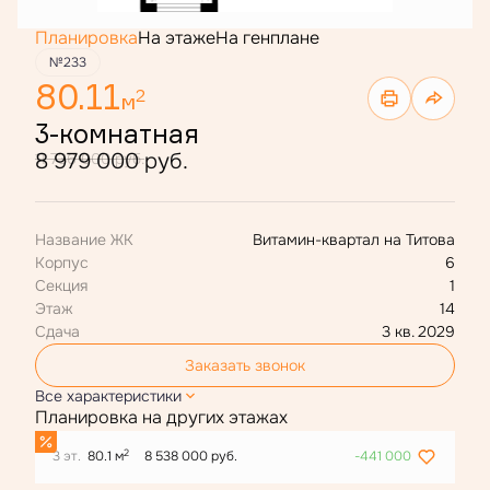
Планировка
На этаже
На генплане
№233
80.11
2
м
3-комнатная
8 979 000 руб.
11 736 000 руб.
Название ЖК
Витамин-квартал на Титова
Корпус
6
Секция
1
Этаж
14
Сдача
3 кв. 2029
Заказать звонок
Все характеристики
Планировка на других этажах
2
3 эт.
80.1 м
8 538 000 руб.
-441 000