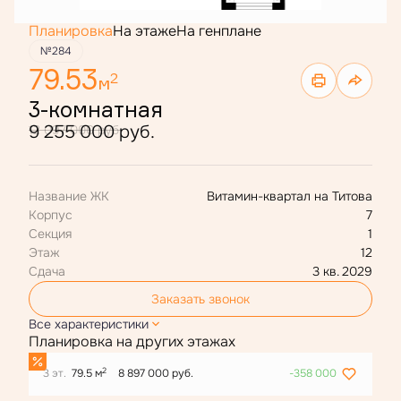
Планировка
На этаже
На генплане
№284
79.53
2
м
3-комнатная
9 255 000 руб.
12 097 000 руб.
Название ЖК
Витамин-квартал на Титова
Корпус
7
Секция
1
Этаж
12
Сдача
3 кв. 2029
Заказать звонок
Все характеристики
Планировка на других этажах
2
3 эт.
79.5 м
8 897 000 руб.
-358 000