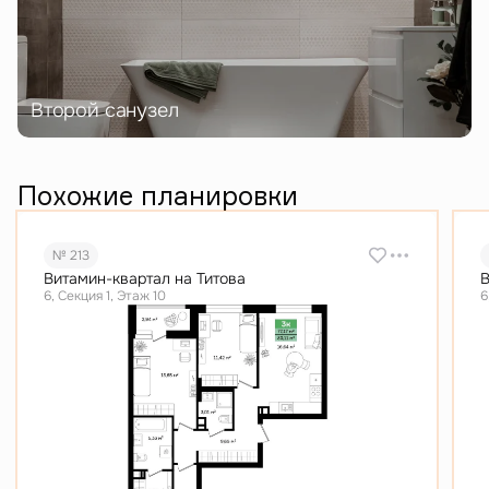
Второй санузел
Похожие планировки
№ 213
Витамин-квартал на Титова
В
6, Секция 1, Этаж 10
6