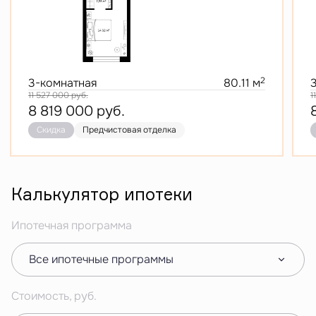
2
3-комнатная
80.11 м
11 527 000
руб.
1
8 819 000
руб.
Скидка
Предчистовая отделка
Калькулятор ипотеки
Ипотечная программа
Все ипотечные программы
Стоимость, руб.