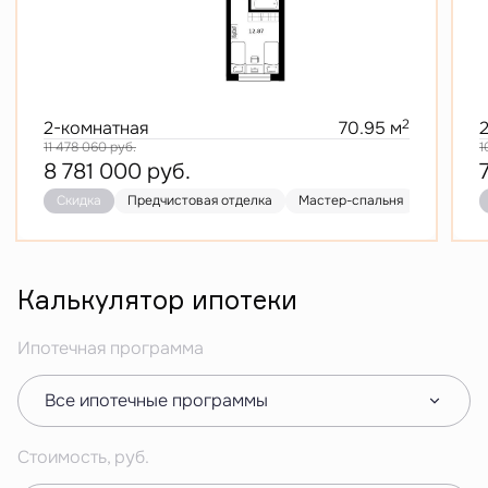
2
2-комнатная
70.95 м
11 478 060
руб.
1
8 781 000
руб.
Скидка
Предчистовая отделка
Мастер-спальня
Кухня-го
Калькулятор ипотеки
Ипотечная программа
Все ипотечные программы
Стоимость, руб.