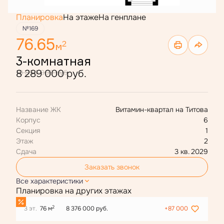
Планировка
На этаже
На генплане
№169
76.65
2
м
3-комнатная
8 289 000 руб.
10 834 000 руб.
Название ЖК
Витамин-квартал на Титова
Корпус
6
Секция
1
Этаж
2
Сдача
3 кв. 2029
Заказать звонок
Все характеристики
Планировка на других этажах
2
3 эт.
76 м
8 376 000 руб.
+87 000