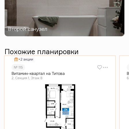
Второй санузел
Похожие планировки
+2 акции
№ 115
Витамин-квартал на Титова
В
2, Секция 1, Этаж 8
6