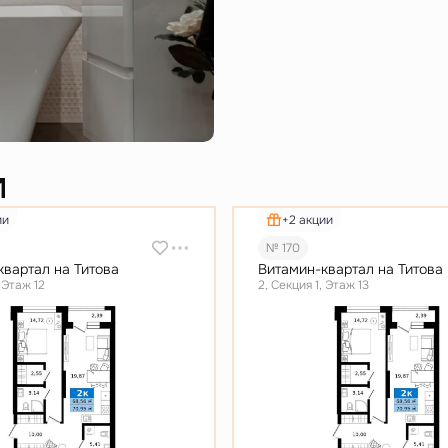
и
ии
+2 акции
№ 170
квартал на Титова
Витамин-квартал на Титова
, Этаж 12
2, Секция 1, Этаж 13