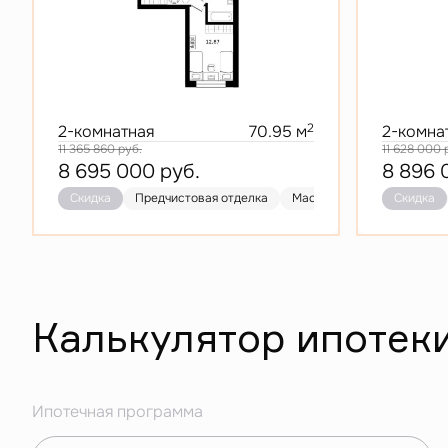
2
2-комнатная
70.95 м
2-комна
11 365 860
руб.
11 628 000
8 695 000
руб.
8 896
Скидка
Предчистовая отделка
Мастер-спальня
Скидка
Кухня
Калькулятор ипотек
Ипотечная программа