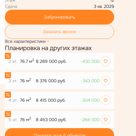
Сдача
3 кв. 2029
Забронировать
Заказать звонок
Все характеристики
Планировка на других этажах
2
2 эт.
76.7 м
8 289 000 руб.
-430 000
2
3 эт.
76 м
8 376 000 руб.
-343 000
2
4 эт.
76 м
8 415 000 руб.
-304 000
2
5 эт.
76 м
8 453 000 руб.
-266 000
Показать еще 6 объектов