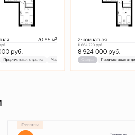
2
тная
70.95 м
2-комнатная
руб.
11 664 720
руб.
 000
руб.
8 924 000
руб.
-гостиная
Предчистовая отделка
Гардеробная
Мастер-спальня
Скидка
Предчистовая отделка
Скидка
Кухня-гостиная
Предчистовая отд
Мастер-
Гардер
и
IT-ипотека