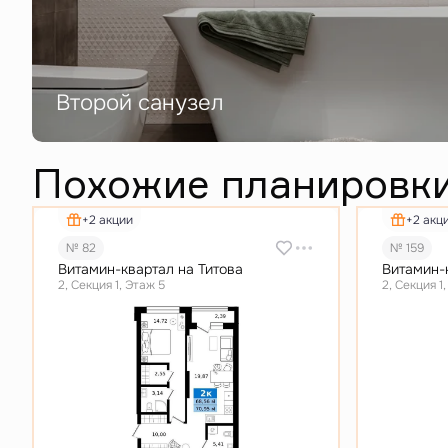
Второй санузел
Похожие планировк
+2 акции
+2 акц
№ 82
№ 159
Витамин-квартал на Титова
Витамин-
2, Секция 1, Этаж 5
2, Секция 1