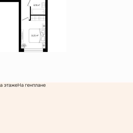
а этаже
На генплане