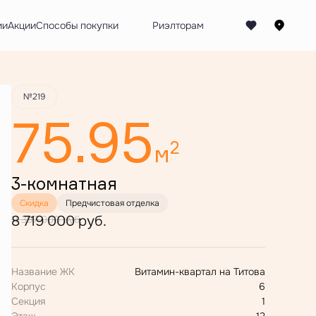
Забронировать
ии
Акции
Способы покупки
№219
75.95
2
м
3-комнатная
Скидка
Предчистовая отделка
8 719 000 руб.
11 397 000 руб.
Название ЖК
Витамин-квартал на Титова
Корпус
6
Секция
1
Этаж
12