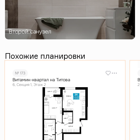
Второй санузел
Похожие планировки
№ 173
Витамин-квартал на Титова
В
6, Секция 1, Этаж 2
2