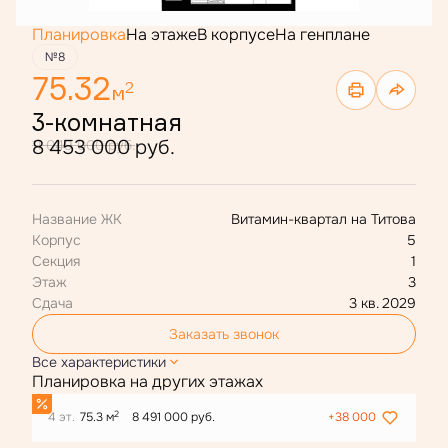
Планировка
На этаже
В корпусе
На генплане
№8
75.32
2
м
3-комнатная
8 453 000 руб.
11 049 000 руб.
Название ЖК
Витамин-квартал на Титова
Корпус
5
Секция
1
Этаж
3
Сдача
3 кв. 2029
Заказать звонок
Все характеристики
Планировка на других этажах
2
4 эт.
75.3 м
8 491 000 руб.
+38 000