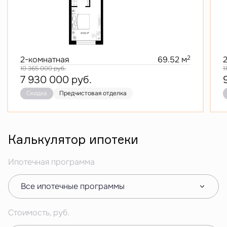
2
2-комнатная
69.52 м
10 365 000
руб.
1
7 930 000
руб.
Скидка
Предчистовая отделка
Калькулятор ипотеки
Ипотечная программа
Все ипотечные программы
Стоимость, руб.