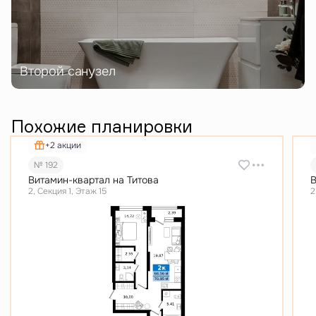
Второй санузел
Похожие планировки
+2 акции
№ 192
Витамин-квартал на Титова
В
2, Секция 1, Этаж 15
2