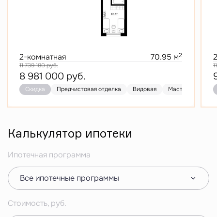
2
2-комнатная
70.95 м
11 739 180
руб.
1
8 981 000
руб.
Скидка
Предчистовая отделка
Видовая
Мастер-спальня
Калькулятор ипотеки
Ипотечная программа
Все ипотечные программы
Стоимость, руб.