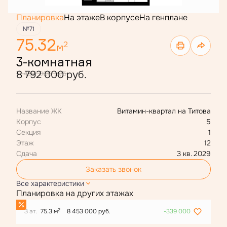
Планировка
На этаже
В корпусе
На генплане
№71
75.32
2
м
3-комнатная
8 792 000 руб.
11 492 000 руб.
Название ЖК
Витамин-квартал на Титова
Корпус
5
Секция
1
Этаж
12
Сдача
3 кв. 2029
Заказать звонок
Все характеристики
Планировка на других этажах
2
3 эт.
75.3 м
8 453 000 руб.
-339 000