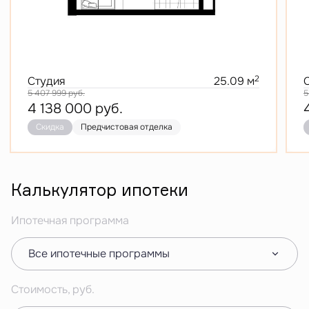
2
Студия
25.09 м
5 407 999
руб.
5
4 138 000
руб.
Скидка
Предчистовая отделка
Калькулятор ипотеки
Ипотечная программа
Все ипотечные программы
Стоимость, руб.