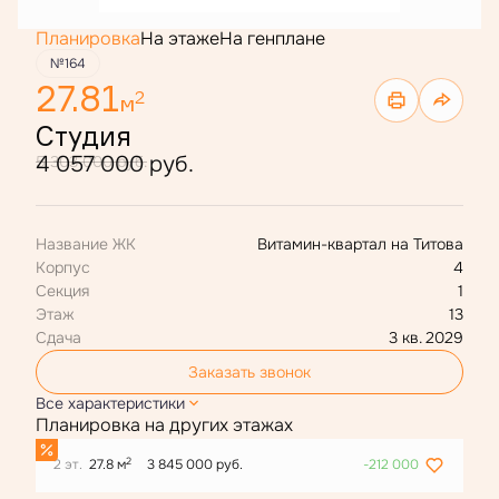
Планировка
На этаже
На генплане
№164
27.81
2
м
Студия
4 057 000 руб.
5 303 000 руб.
Название ЖК
Витамин-квартал на Титова
Корпус
4
Секция
1
Этаж
13
Сдача
3 кв. 2029
Заказать звонок
Все характеристики
Планировка на других этажах
2
2 эт.
27.8 м
3 845 000 руб.
-212 000