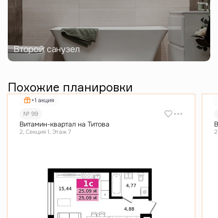
Второй санузел
Похожие планировки
+1 акция
№ 99
Витамин-квартал на Титова
В
2, Секция 1, Этаж 7
2