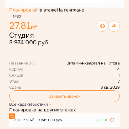
Планировка
На этаже
На генплане
№80
27.81
2
м
Студия
3 974 000 руб.
5 194 000 руб.
Название ЖК
Витамин-квартал на Титова
Корпус
4
Секция
1
Этаж
7
Сдача
3 кв. 2029
Заказать звонок
Все характеристики
Планировка на других этажах
2
2 эт.
27.8 м
3 845 000 руб.
-129 000