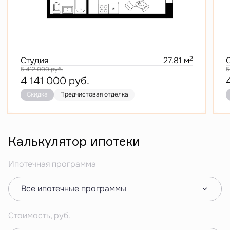
2
Студия
27.81 м
5 412 000
руб.
5
4 141 000
руб.
Скидка
Предчистовая отделка
Калькулятор ипотеки
Ипотечная программа
Все ипотечные программы
Стоимость, руб.