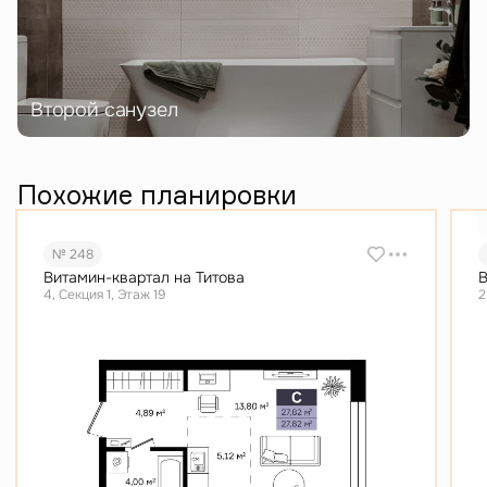
Второй санузел
Похожие планировки
№ 248
Витамин-квартал на Титова
В
4, Секция 1, Этаж 19
2