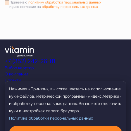
Принимаю
политику обработки персональных данных
и даю согласие на
обработку персональных данных
+7 (352) 242-26-81
Выбор квартир
О компании
Проекты
Акции
Нажимая «Принять», вы соглашаетесь на использование
Способы покупки
куки-файлов, метрической программы «Яндекс.Метрика»
Условия кредитования
и обработку персональных данных. Вы можете отключить
Контакты
Агентам
куки в настройках своего браузера.
Политика обработки персональных данных
Политика обработки персональных данных
Разработано