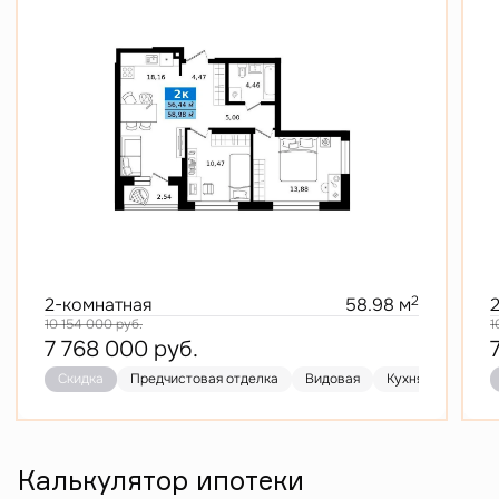
2
2-комнатная
58.98 м
10 154 000
руб.
1
7 768 000
руб.
Скидка
Предчистовая отделка
Видовая
Кухня-гостиная
Калькулятор ипотеки