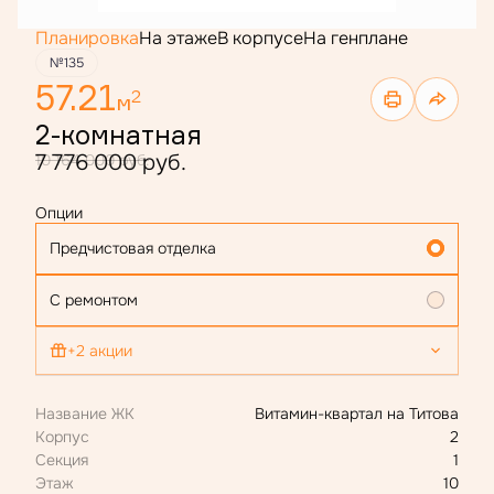
Планировка
На этаже
В корпусе
На генплане
№135
57.21
2
м
2-комнатная
7 776 000 руб.
10 164 000 руб.
Опции
Предчистовая отделка
С ремонтом
+2 акции
Скидка 300 000 ₽ с маткапом
Название ЖК
Витамин-квартал на Титова
Ипотека 4,4 % для всех
Корпус
2
Секция
1
Этаж
10