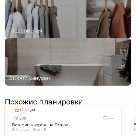
Гардеробная
Второй санузел
Похожие планировки
+2 акции
№ 209
Витамин-квартал на Титова
В
8, Секция 1, Этаж 16
3