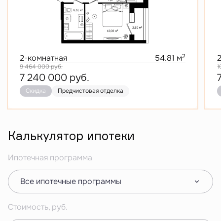
2
2-комнатная
54.81 м
9 464 000
руб.
1
7 240 000
руб.
Скидка
Предчистовая отделка
Калькулятор ипотеки
Ипотечная программа
Все ипотечные программы
Стоимость, руб.