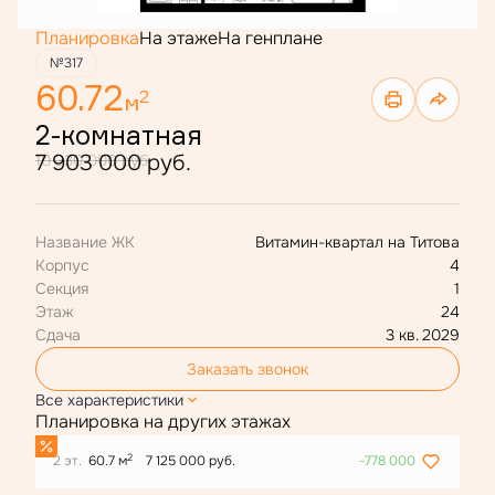
Планировка
На этаже
На генплане
№317
60.72
2
м
2-комнатная
7 903 000 руб.
10 330 000 руб.
Название ЖК
Витамин-квартал на Титова
Корпус
4
Секция
1
Этаж
24
Сдача
3 кв. 2029
Заказать звонок
Все характеристики
Планировка на других этажах
2
2 эт.
60.7 м
7 125 000 руб.
-778 000