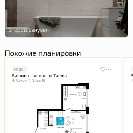
Второй санузел
Похожие планировки
№ 204
Витамин-квартал на Титова
В
4, Секция 1, Этаж 16
4