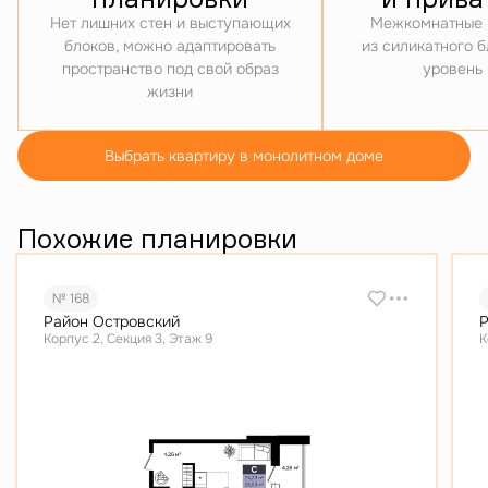
Нет лишних стен и выступающих
Межкомнатные 
блоков, можно адаптировать
из силикатного 
пространство под свой образ
уровень
жизни
Выбрать квартиру в монолитном доме
Похожие планировки
№ 168
Район Островский
Р
Корпус 2, Секция 3, Этаж 9
К