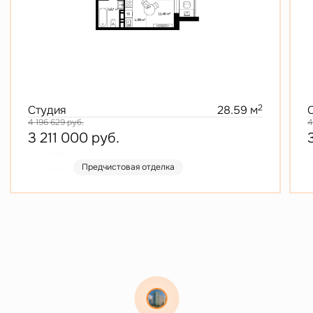
2
Студия
28.59 м
4 196 629
руб.
4
3 211 000
руб.
В ипотеку от 15 382 руб./мес.
В
Скидка
Предчистовая отделка