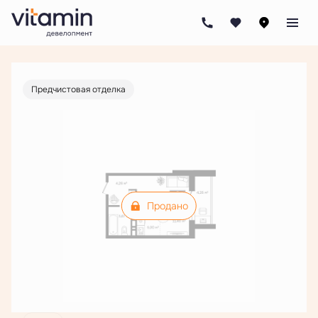
2
Студия
28.59 м
Цена по запросу
Ипотека
от 16 193 руб./мес.
Предчистовая отделка
Продано