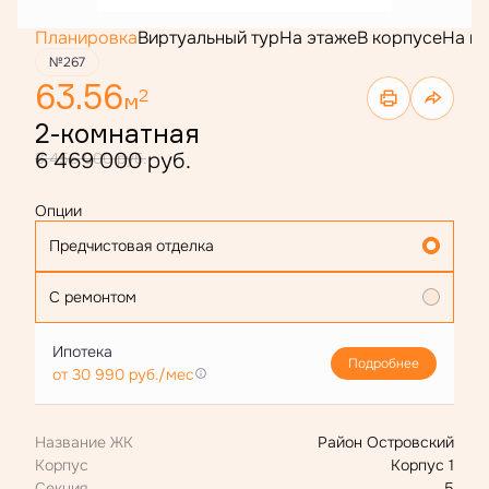
Планировка
Виртуальный тур
На этаже
В корпусе
На г
№267
63.56
2
м
2-комнатная
6 469 000 руб.
8 456 000 руб.
Опции
Предчистовая отделка
С ремонтом
Ипотека
Подробнее
от 30 990 руб./мес
Название ЖК
Район Островский
Корпус
Корпус 1
Секция
5