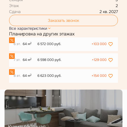
Этаж
2
Сдача
2 кв. 2027
Заказать звонок
Все характеристики
Планировка на других этажах
2
6 эт.
64 м
6 572 000 руб.
+103 000
2
7 эт.
64 м
6 598 000 руб.
+129 000
2
8 эт.
64 м
6 623 000 руб.
+154 000
Кухня-гостиная