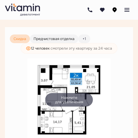
2
2-комнатная
63.56 м
8 456 000 руб.
6 469 000 руб.
Ипотека
от 30 990 руб./мес.
Скидка
Предчистовая отделка
+1
12 человек
смотрели эту квартиру за 24 часа
Нажмите
для увеличения