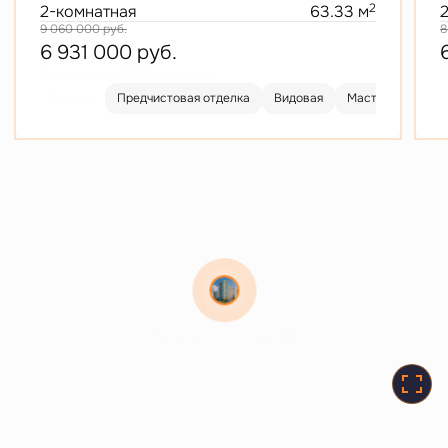
2
2-комнатная
63.33 м
9 060 000
руб.
8
6 931 000
руб.
В ипотеку от 33 203 руб./мес.
В
Скидка
Предчистовая отделка
Видовая
Мастер-спальня
Витамин Девелопмент