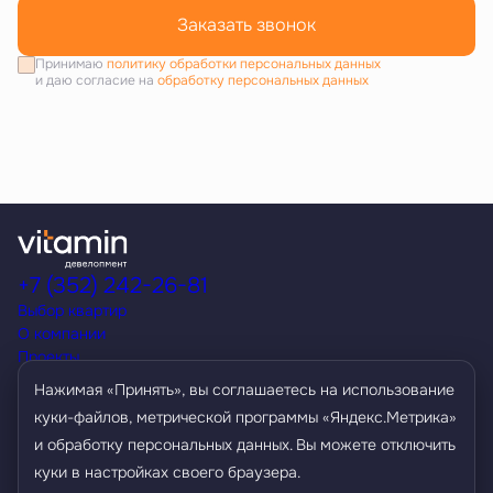
Заказать звонок
Принимаю
политику обработки персональных данных
и даю согласие на
обработку персональных данных
+7 (352) 242-26-81
Выбор квартир
О компании
Проекты
Акции
Нажимая «Принять», вы соглашаетесь на использование
Способы покупки
куки-файлов, метрической программы «Яндекс.Метрика»
Условия кредитования
и обработку персональных данных. Вы можете отключить
Контакты
Агентам
куки в настройках своего браузера.