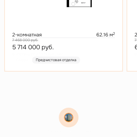
2
2-комнатная
62.16 м
7 468 000
руб.
7
5 714 000
руб.
В ипотеку от 27 373 руб./мес.
В
Скидка
Предчистовая отделка
Витамин Девелопмент