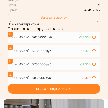
Этаж
5
Сдача
4 кв. 2027
Заказать звонок
Все характеристики
Планировка на других этажах
2
2 эт.
65.5 м
5 620 000 руб.
-178 000
2
3 эт.
65.5 м
5 733 000 руб.
-65 000
2
4 эт.
65.5 м
5 766 000 руб.
-32 000
2
6 эт.
65.5 м
5 831 000 руб.
+33 000
Показать еще 2 объектa