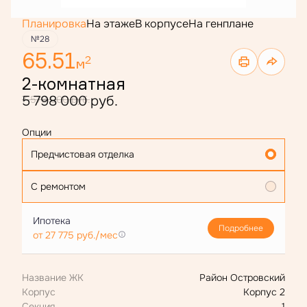
Планировка
На этаже
В корпусе
На генплане
№28
65.51
2
м
2-комнатная
5 798 000 руб.
7 578 000 руб.
Опции
Предчистовая отделка
С ремонтом
Ипотека
Подробнее
от 27 775 руб./мес
Название ЖК
Район Островский
Корпус
Корпус 2
Секция
1