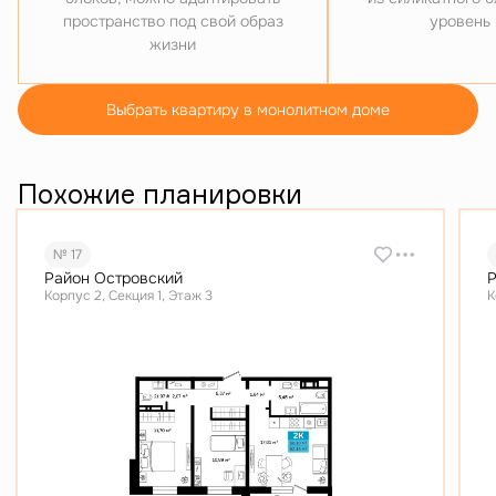
пространство под свой образ
уровень
жизни
Выбрать квартиру в монолитном доме
Похожие планировки
№ 17
Район Островский
Р
Корпус 2, Секция 1, Этаж 3
К