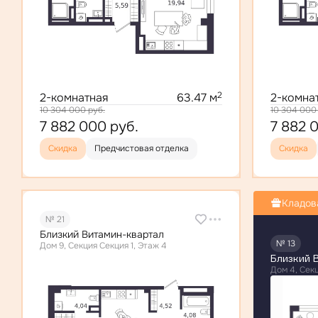
2
2-комнатная
63.47 м
2-комна
10 304 000
руб.
10 304 00
7 882 000
руб.
7 882 
Скидка
Предчистовая отделка
Скидка
Кладов
№ 21
Близкий Витамин-квартал
№ 13
Дом 9, Секция Секция 1, Этаж 4
Близкий 
Дом 4, Секц