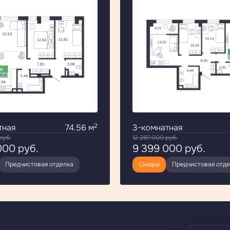
2
тная
74.56 м
3-комнатная
руб.
12 287 000
руб.
 000
руб.
9 399 000
руб.
Предчистовая отделка
Скидка
Предчистовая отд