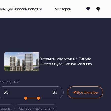
ии
Акции
Способы покупки
Витамин-квартал на Титова
Екатеринбург, Южная Ботаника
лощадь, м2
Все фильтры
стороны
Разнесенные спальни