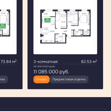
2
2
73.84 м
3-комнатная
82.53 м
14 491 000
руб.
11 085 000
руб.
елка
Скидка
Предчистовая отделка