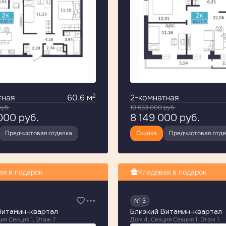
2
тная
60.6 м
2-комнатная
руб.
10 653 000
руб.
 000
руб.
8 149 000
руб.
Предчистовая отделка
Скидка
Предчистовая отд
ая в подарок
Кладовая в подарок
№ 3
Витамин-квартал
Близкий Витамин-квартал
ия Секция 1, Этаж 7
Дом 4, Секция Секция 1, Этаж 1