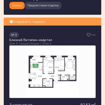
Скидка
Предчистовая отделка
Кладовая в подарок
№ 11
Близкий Витамин-квартал
Дом 4, Секция Секция 1, Этаж 2
2
3-комнатная
82.53 м