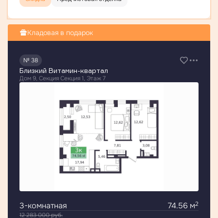
Кладовая в подарок
№ 38
Близкий Витамин-квартал
Дом 9, Секция Секция 1, Этаж 7
2
3-комнатная
74.56 м
12 283 000
руб.