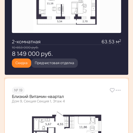
2
2-комнатная
63.53 м
10 653 000
руб.
8 149 000
руб.
Скидка
Предчистовая отделка
№ 19
Близкий Витамин-квартал
Дом 9, Секция Секция 1, Этаж 4