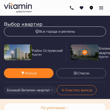
Выбор квартир
Все города и регионы
Близки
Район Островский
кварта
Курган
Курган
Фильтр
Список
Близкий Витамин-квартал
Очистить фильтр
По умолчанию