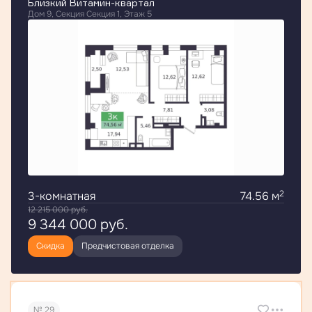
Близкий Витамин-квартал
Дом 9, Секция Секция 1, Этаж 5
2
3-комнатная
74.56 м
12 215 000
руб.
9 344 000
руб.
Скидка
Предчистовая отделка
№ 29