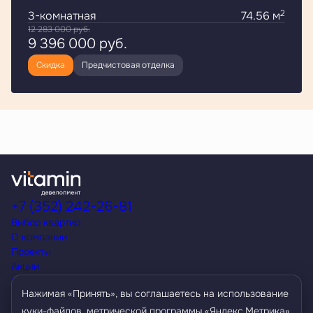
2
3-комнатная
74.56 м
12 283 000
руб.
9 396 000
руб.
Скидка
Предчистовая отделка
+7 (352) 242-26-81
Выбор квартир
О компании
Проекты
Акции
Способы покупки
Нажимая «Принять», вы соглашаетесь на использование
Условия кредитования
Контакты
куки-файлов, метрической программы «Яндекс.Метрика»