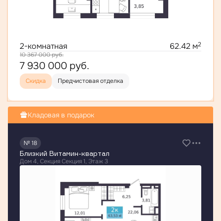
2
2-комнатная
62.42 м
10 367 000
руб.
7 930 000
руб.
Скидка
Предчистовая отделка
Кладовая в подарок
№ 18
Близкий Витамин-квартал
Дом 4, Секция Секция 1, Этаж 3