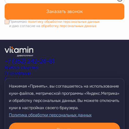
Заказать звонок
Принимаю
политику обработки персональных данных
и даю согласие на
обработку персональных данных
+7 (352) 242-26-81
Выбор квартир
О компании
Проекты
Акции
Нажимая «Принять», вы соглашаетесь на использование
Способы покупки
куки-файлов, метрической программы «Яндекс.Метрика»
Условия кредитования
и обработку персональных данных. Вы можете отключить
Контакты
Агентам
куки в настройках своего браузера.
Политика обработки персональных данных
Политика обработки персональных данных
Разработано