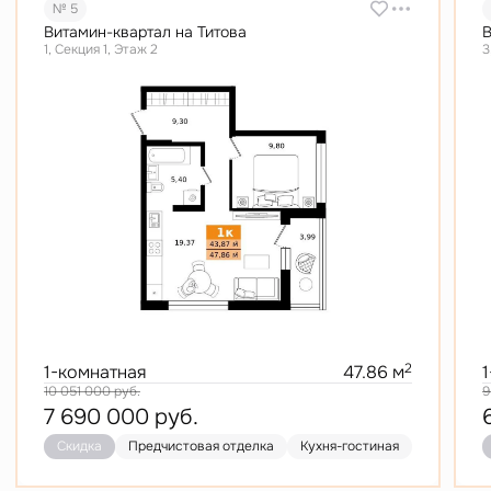
№ 5
Витамин-квартал на Титова
В
1, Секция 1, Этаж 2
3
2
1-комнатная
47.86 м
10 051 000
руб.
9
7 690 000
руб.
Скидка
Предчистовая отделка
Кухня-гостиная