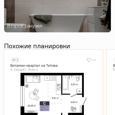
Второй санузел
Похожие планировки
№ 3
Витамин-квартал на Титова
В
4, Секция 1, Этаж 2
6