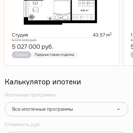
2
Студия
43.57 м
6 570 000
руб.
6
5 027 000
руб.
Скидка
Предчистовая отделка
Калькулятор ипотеки
Ипотечная программа
Все ипотечные программы
Стоимость, руб.