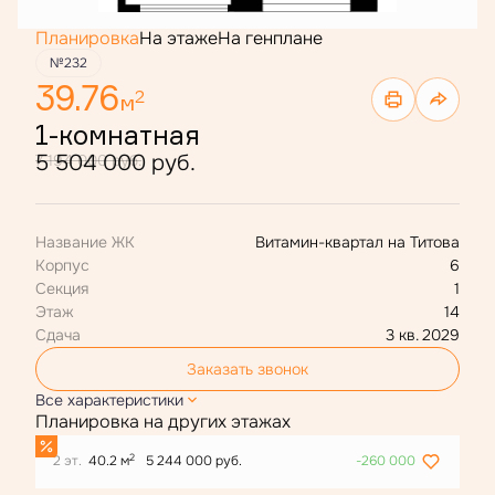
Планировка
На этаже
На генплане
№232
39.76
2
м
1-комнатная
5 504 000 руб.
7 194 000 руб.
Название ЖК
Витамин-квартал на Титова
Корпус
6
Секция
1
Этаж
14
Сдача
3 кв. 2029
Заказать звонок
Все характеристики
Планировка на других этажах
2
2 эт.
40.2 м
5 244 000 руб.
-260 000