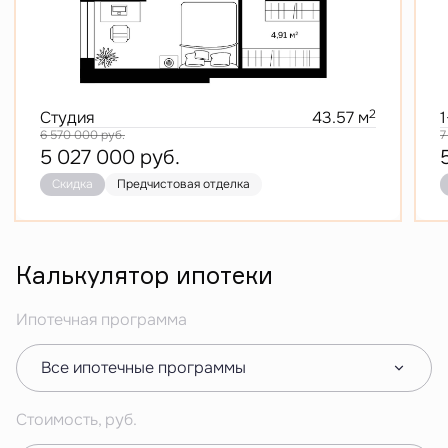
2
Студия
43.57 м
6 570 000
руб.
7
5 027 000
руб.
Скидка
Предчистовая отделка
Калькулятор ипотеки
Ипотечная программа
Все ипотечные программы
Стоимость, руб.