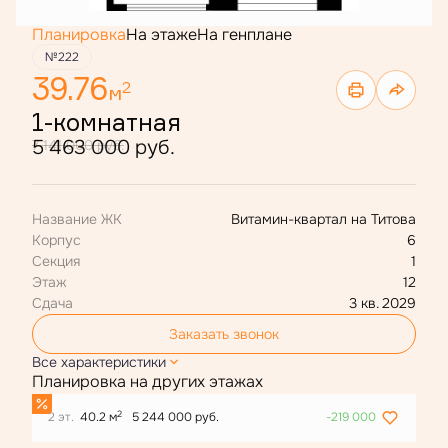
Планировка
На этаже
На генплане
№222
39.76
2
м
1-комнатная
5 463 000 руб.
7 141 000 руб.
Название ЖК
Витамин-квартал на Титова
Корпус
6
Секция
1
Этаж
12
Сдача
3 кв. 2029
Заказать звонок
Все характеристики
Планировка на других этажах
2
2 эт.
40.2 м
5 244 000 руб.
-219 000