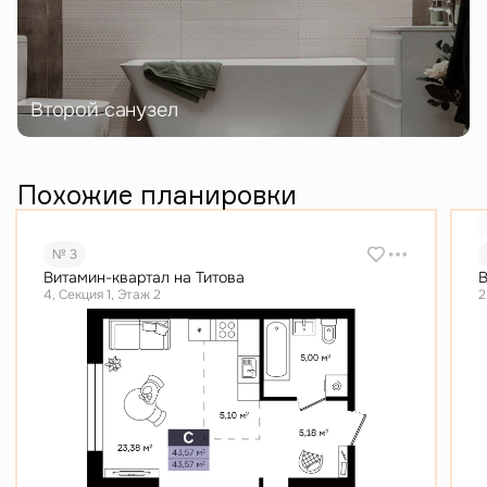
Второй санузел
Похожие планировки
№ 3
Витамин-квартал на Титова
В
4, Секция 1, Этаж 2
2