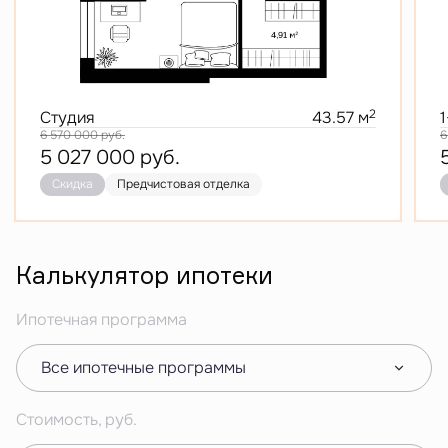
2
Студия
43.57 м
6 570 000
руб.
6
5 027 000
руб.
Скидка
Предчистовая отделка
Калькулятор ипотеки
Ипотечная программа
Все ипотечные программы
Стоимость, руб.