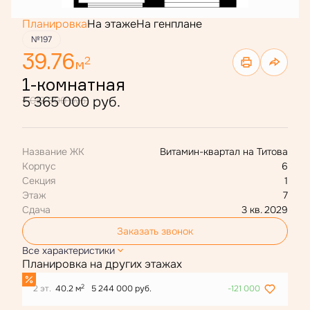
Планировка
На этаже
На генплане
№197
39.76
2
м
1-комнатная
5 365 000 руб.
7 012 000 руб.
Название ЖК
Витамин-квартал на Титова
Корпус
6
Секция
1
Этаж
7
Сдача
3 кв. 2029
Заказать звонок
Все характеристики
Планировка на других этажах
2
2 эт.
40.2 м
5 244 000 руб.
-121 000