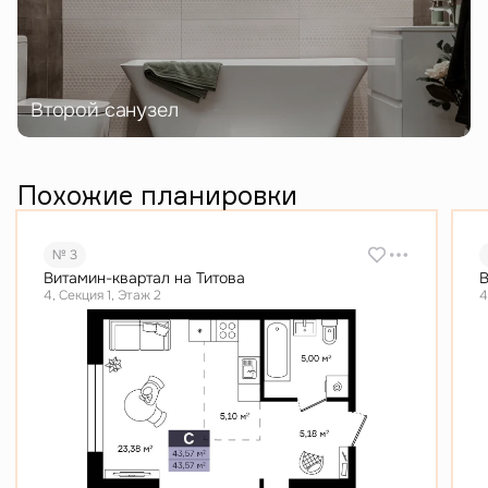
Второй санузел
Похожие планировки
№ 3
Витамин-квартал на Титова
В
4, Секция 1, Этаж 2
4