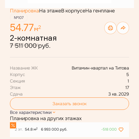
Планировка
На этаже
В корпусе
На генплане
№107
54.77
2
м
2-комнатная
7 511 000 руб.
9 817 000 руб.
Название ЖК
Витамин-квартал на Титова
Корпус
5
Секция
1
Этаж
17
Сдача
3 кв. 2029
Заказать звонок
Все характеристики
Планировка на других этажах
2
2 эт.
54.8 м
6 993 000 руб.
-518 000