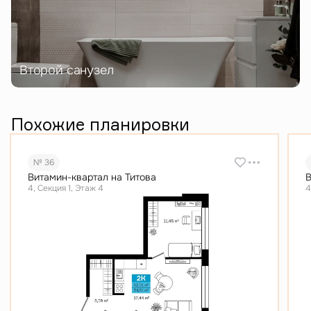
Второй санузел
Похожие планировки
№ 36
Витамин-квартал на Титова
В
4, Секция 1, Этаж 4
4