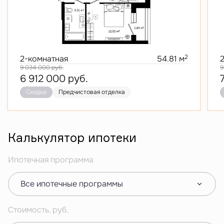
2
2-комнатная
54.81 м
9 034 000
руб.
9
6 912 000
руб.
Скидка
Предчистовая отделка
Калькулятор ипотеки
Ипотечная программа
Все ипотечные программы
Стоимость, руб.