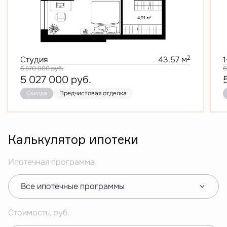
2
Студия
43.57 м
6 570 000
руб.
6
5 027 000
руб.
Скидка
Предчистовая отделка
Калькулятор ипотеки
Ипотечная программа
Все ипотечные программы
Стоимость, руб.