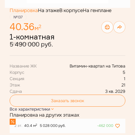
Планировка
На этаже
В корпусе
На генплане
№137
40.36
2
м
1-комнатная
5 490 000 руб.
7 176 000 руб.
Название ЖК
Витамин-квартал на Титова
Корпус
5
Секция
1
Этаж
21
Сдача
3 кв. 2029
Заказать звонок
Все характеристики
Планировка на других этажах
2
2 эт.
40.4 м
5 028 000 руб.
-462 000