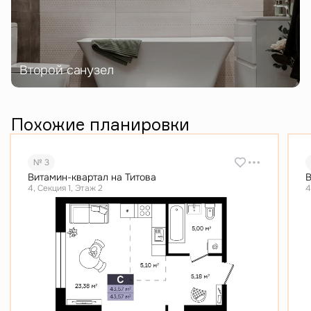
Второй санузел
Похожие планировки
№ 3
Витамин-квартал на Титова
В
4, Секция 1, Этаж 2
4