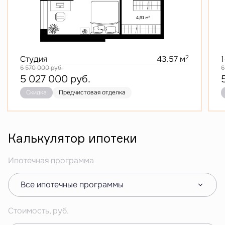
2
Студия
43.57 м
6 570 000
руб.
6
5 027 000
руб.
Скидка
Предчистовая отделка
Калькулятор ипотеки
Ипотечная программа
Все ипотечные программы
Стоимость, руб.