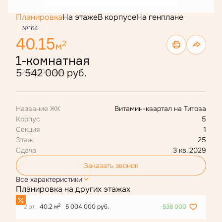
Планировка
На этаже
В корпусе
На генплане
№164
40.15
2
м
1-комнатная
5 542 000 руб.
7 244 000 руб.
Название ЖК
Витамин-квартал на Титова
Корпус
5
Секция
1
Этаж
25
Сдача
3 кв. 2029
Заказать звонок
Все характеристики
Планировка на других этажах
2
2 эт.
40.2 м
5 004 000 руб.
-538 000