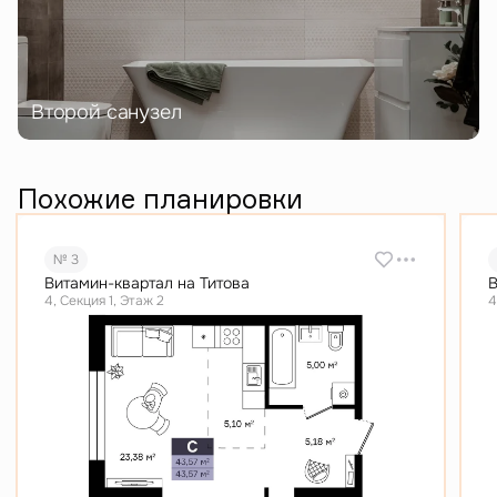
Второй санузел
Похожие планировки
№ 3
Витамин-квартал на Титова
В
4, Секция 1, Этаж 2
4